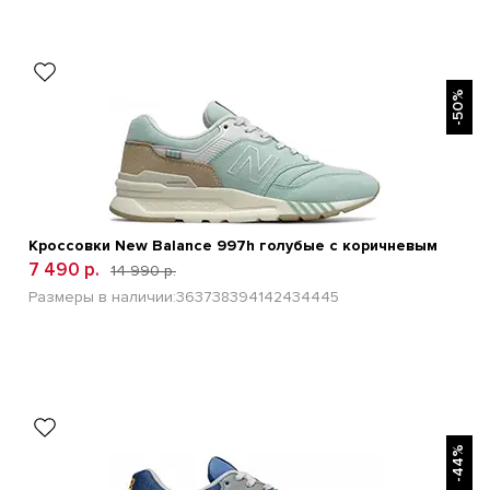
БЫСТРЫЙ ПРОСМОТР
-50%
Кроссовки New Balance 997h голубые с коричневым
7 490 р.
14 990 р.
Размеры в наличии:
36
37
38
39
41
42
43
44
45
БЫСТРЫЙ ПРОСМОТР
-44%