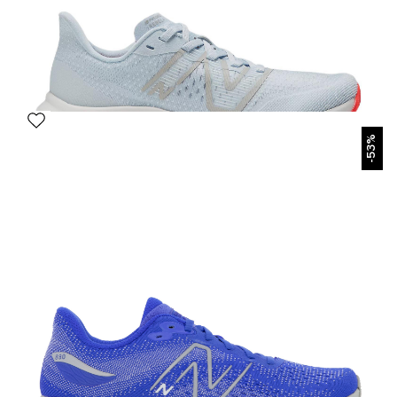
БЫСТРЫЙ ПРОСМОТР
-53%
New Balance FuelCell Rebel V3 Голубой
7 490 р.
15 900 р.
Размеры в наличии:
36
37
38
39
40
41