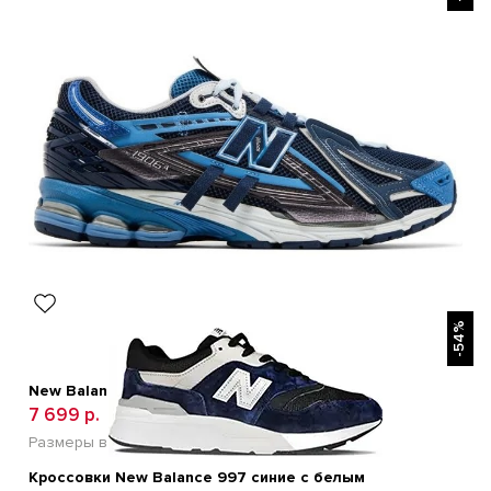
New Balance CT-302 Blue
6 990 р.
11 900 р.
Размеры в наличии:
41
42
43
44
45
БЫСТРЫЙ ПРОСМОТР
-54%
New Balance 1906A Deep Blue
7 699 р.
14 500 р.
Размеры в наличии:
41
42
43
44
45
Кроссовки New Balance 997 синие с белым