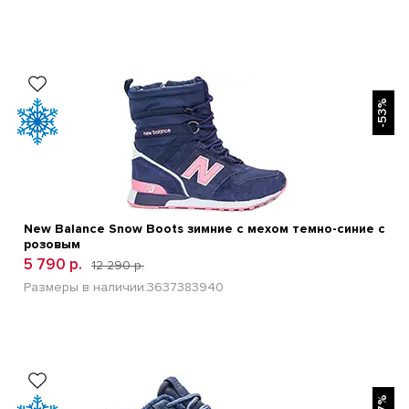
БЫСТРЫЙ ПРОСМОТР
-53%
New Balance Snow Boots зимние с мехом темно-синие с
розовым
5 790 р.
12 290 р.
Размеры в наличии:
36
37
38
39
40
БЫСТРЫЙ ПРОСМОТР