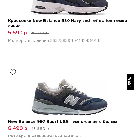
Кроссовки New Balance 530 Navy and reflection темно-
синие
5 690 р.
11 990 р.
Размеры в наличии:
36
37
38
39
40
41
42
43
44
45
БЫСТРЫЙ ПРОСМОТР
-55%
New Balance 997 Sport USA темно-синие с белым
8 490 р.
18 990 р.
Размеры в наличии:
41
42
43
44
45
46