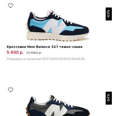
БЫСТРЫЙ ПРОСМОТР
-63%
Кроссовки New Balance 327 темно-синие
5 490 р.
14 990 р.
Размеры в наличии:
36
37
38
39
40
41
42
43
44
45
БЫСТРЫЙ ПРОСМОТР
-54%