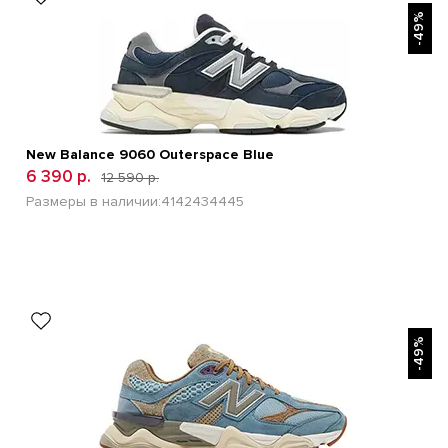
-49%
New Balance 9060 Outerspace Blue
6 390 р.
12 590 р.
Размеры в наличии:
41
42
43
44
45
БЫСТРЫЙ ПРОСМОТР
-49%