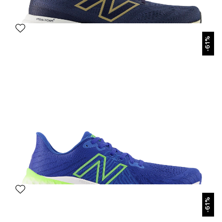
БЫСТРЫЙ ПРОСМОТР
-61%
New Balance Fresh Foam X 880v15 Blue
7 490 р.
13 400 р.
Размеры в наличии:
41
42
43
44
45
46
БЫСТРЫЙ ПРОСМОТР
-61%