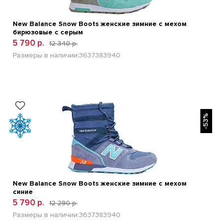
New Balance Snow Boots женские зимние с мехом
бирюзовые с серым
5 790 р.
12 340 р.
Размеры в наличии:
36
37
38
39
40
БЫСТРЫЙ ПРОСМОТР
-53%
New Balance Snow Boots женские зимние с мехом
синие
5 790 р.
12 290 р.
Размеры в наличии:
36
37
38
39
40