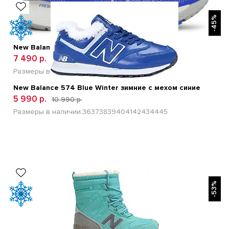
БЫСТРЫЙ ПРОСМОТР
-45%
New Balance W880H12 Голубой
7 490 р.
15 900 р.
Размеры в наличии:
41
42
43
44
45
New Balance 574 Blue Winter зимние с мехом синие
5 990 р.
10 990 р.
Размеры в наличии:
36
37
38
39
40
41
42
43
44
45
БЫСТРЫЙ ПРОСМОТР
-53%