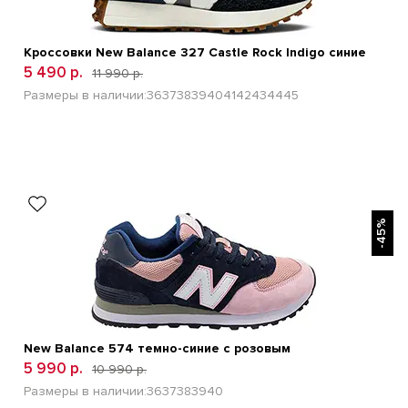
Кроссовки New Balance 327 Castle Rock Indigo синие
5 490 р.
11 990 р.
Размеры в наличии:
36
37
38
39
40
41
42
43
44
45
БЫСТРЫЙ ПРОСМОТР
-45%
New Balance 574 темно-синие с розовым
5 990 р.
10 990 р.
Размеры в наличии:
36
37
38
39
40