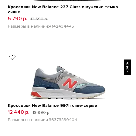
Кроссовки New Balance 237 Classic мужские темно-
синие
5 790 р.
12 590 р.
Размеры в наличии:
41
42
43
44
45
БЫСТРЫЙ ПРОСМОТР
-34%
Кроссовки New Balance 997h сине-серые
12 440 р.
18 990 р.
Размеры в наличии:
36
37
38
39
40
41