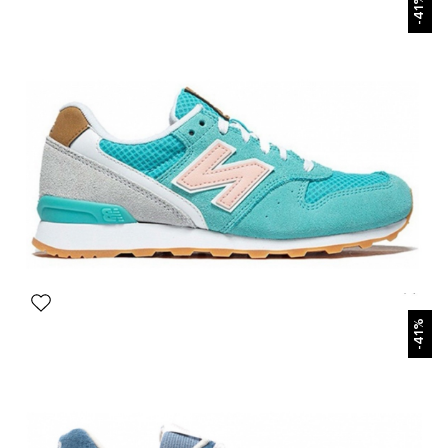
-41%
New Balance 996 Бело-синие
6 390 р.
12 600 р.
Размеры в наличии:
40
41
42
43
44
45
БЫСТРЫЙ ПРОСМОТР
-41%
New Balance 996 Бирюзовые
7 490 р.
12 600 р.
Размеры в наличии:
41
42
43
44
45