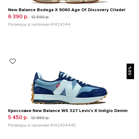
New Balance Bodega X 9060 Age Of Discovery Citadel
6 390 р.
12 590 р.
Размеры в наличии:
41
42
43
44
БЫСТРЫЙ ПРОСМОТР
-58%
Кроссовки New Balance WS 327 Levis's X Indigio Denim
5 450 р.
12 990 р.
Размеры в наличии:
41
42
43
44
45