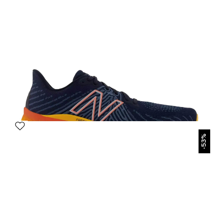
New Balance Fresh Foam X Vongo V5 Голубой
7 490 р.
18 990 р.
Размеры в наличии:
41
42
43
45
46
БЫСТРЫЙ ПРОСМОТР
-53%
New Balance Fresh Foam X Vongo V5 Синий/Голубой
7 490 р.
18 990 р.
Размеры в наличии:
41
42
43
44
45