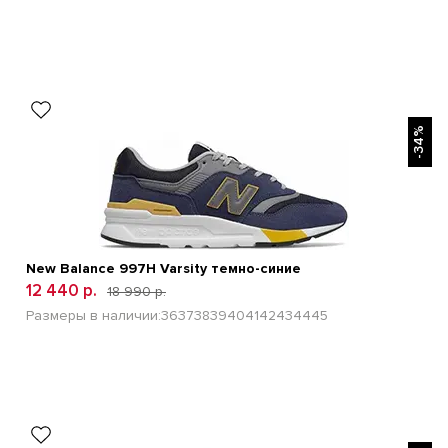
БЫСТРЫЙ ПРОСМОТР
-34%
New Balance 997H Varsity темно-синие
12 440 р.
18 990 р.
Размеры в наличии:
36
37
38
39
40
41
42
43
44
45
БЫСТРЫЙ ПРОСМОТР