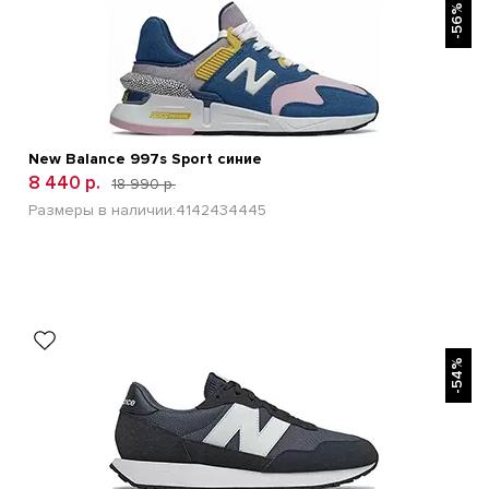
-56%
New Balance 997s Sport синие
8 440 р.
18 990 р.
Размеры в наличии:
41
42
43
44
45
БЫСТРЫЙ ПРОСМОТР
-54%