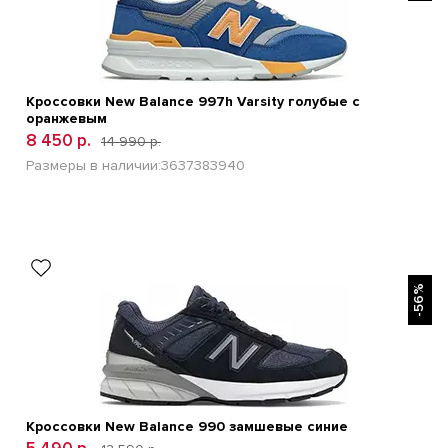
Кроссовки New Balance 997h Varsity голубые с
оранжевым
8 450 р.
14 990 р.
Размеры в наличии:
36
37
38
39
40
БЫСТРЫЙ ПРОСМОТР
-56%
Кроссовки New Balance 990 замшевые синие