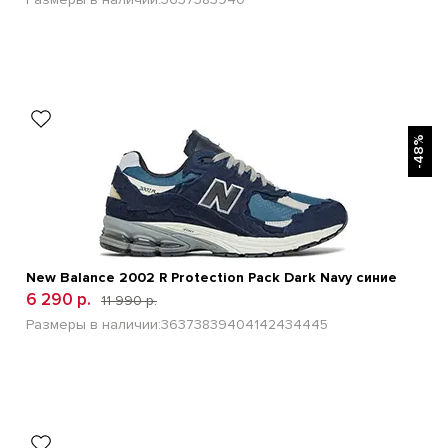
БЫСТРЫЙ ПРОСМОТР
-48%
New Balance 2002 R Protection Pack Dark Navy синие
6 290 р.
11 990 р.
Размеры в наличии:
36
37
38
39
40
41
42
43
44
45
БЫСТРЫЙ ПРОСМОТР