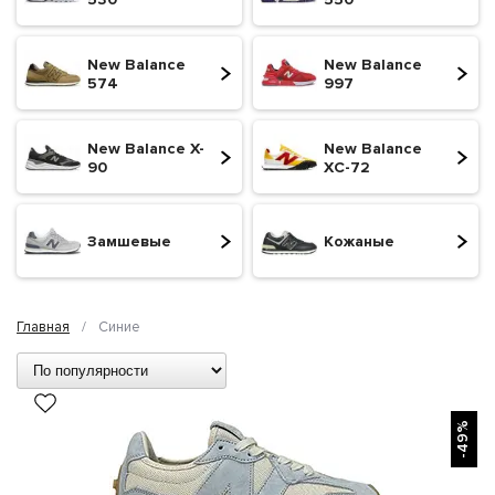
New Balance
New Balance
574
997
New Balance X-
New Balance
90
XC-72
Замшевые
Кожаные
Главная
/
Синие
БЫСТРЫЙ ПРОСМОТР
-49%