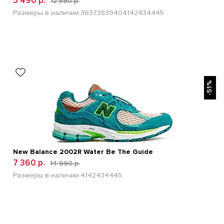
5 490 р.
12 590 р.
Размеры в наличии:
36
37
38
39
40
41
42
43
44
45
БЫСТРЫЙ ПРОСМОТР
-51%
New Balance 2002R Water Be The Guide
7 360 р.
14 990 р.
Размеры в наличии:
41
42
43
44
45