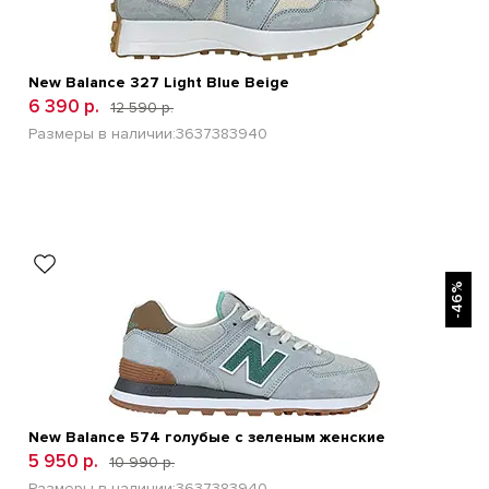
New Balance 327 Light Blue Beige
6 390 р.
12 590 р.
Размеры в наличии:
36
37
38
39
40
БЫСТРЫЙ ПРОСМОТР
-46%
New Balance 574 голубые с зеленым женские
5 950 р.
10 990 р.
Размеры в наличии:
36
37
38
39
40