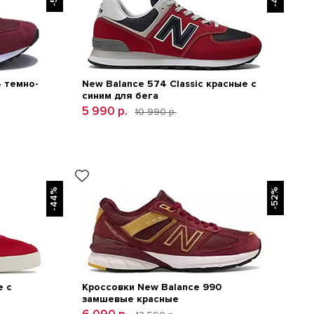
 темно-
New Balance 574 Classic красные с
синим для бега
5 990 р.
10 990 р.
-44%
-52%
е с
Кроссовки New Balance 990
замшевые красные