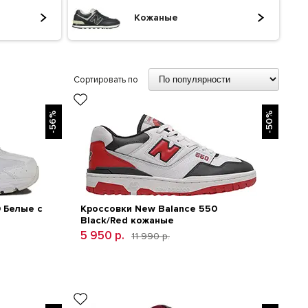
Кожаные
Сортировать по
-56%
-50%
 Белые с
Кроссовки New Balance 550
Black/Red кожаные
5 950 р.
11 990 р.