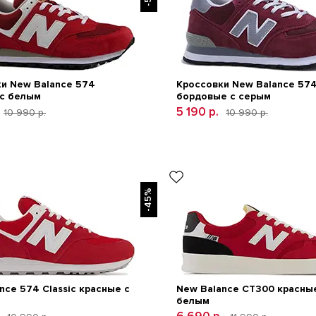
и New Balance 574
Кроссовки New Balance 574
 с белым
бордовые с серым
5 190 р.
10 990 р.
10 990 р.
-45%
nce 574 Classic красные с
New Balance CT300 красны
белым