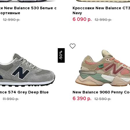
и New Balance 530 Белые с
Кроссовки New Balance CT
портивные
Navy
6 090 р.
12 990 р.
12 990 р.
-50%
nce 574 Grey Deep Blue
New Balance 9060 Penny Coo
6 390 р.
11 990 р.
12 590 р.