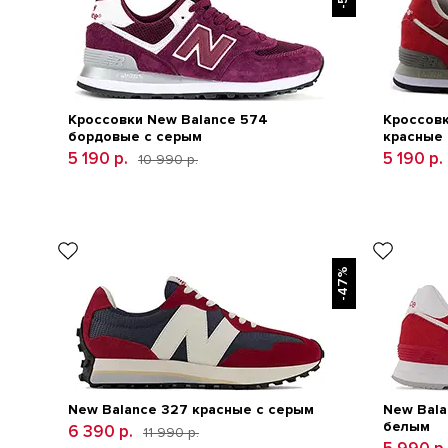
Кроссовки New Balance 574
Кроссовк
бордовые с серым
красные
5 190 р.
5 190 р.
10 990 р.
-47%
New Balance 327 красные с серым
New Bala
белым
6 390 р.
11 990 р.