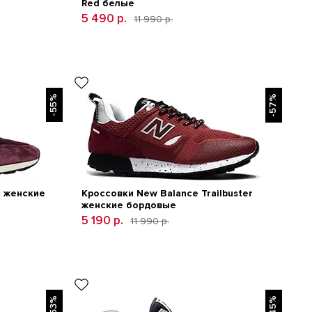
Red белые
5 490 р.
11 990 р.
-55%
-57%
7 женские
Кроссовки New Balance Trailbuster
женские бордовые
5 190 р.
11 990 р.
-53%
-45%