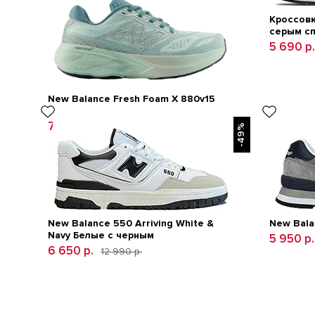
Кроссовк
серым с
5 690 р.
New Balance Fresh Foam X 880v15
Green
7 490 р.
18 990 р.
-49%
New Balance 550 Arriving White &
New Bala
Navy Белые с черным
5 950 р.
6 650 р.
12 990 р.