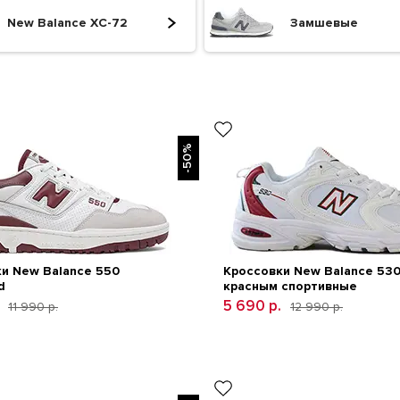
New Balance XC-72
Замшевые
-50%
и New Balance 550
Кроссовки New Balance 530
d
красным спортивные
5 690 р.
11 990 р.
12 990 р.