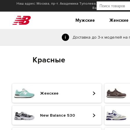
Наш адрес: Москва, пр-т. Академика Туполева,
8а
Мужские
Женские
Доставка до 3-х моделей на
Красные
Женские
New Balance 530