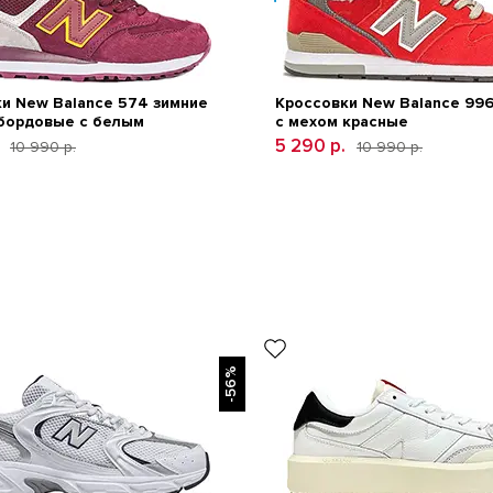
и New Balance 574 зимние
Кроссовки New Balance 996
 бордовые с белым
с мехом красные
5 290 р.
10 990 р.
10 990 р.
-56%