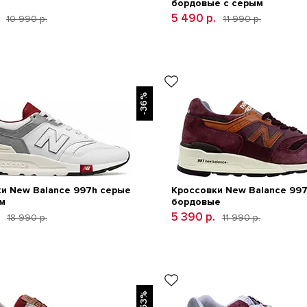
бордовые с серым
5 490 р.
10 990 р.
11 990 р.
-36%
и New Balance 997h серые
Кроссовки New Balance 99
м
бордовые
5 390 р.
18 990 р.
11 990 р.
-53%