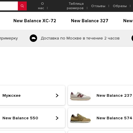
О
Таблица
Отзывы
Образы
нас
размеров
New Balance XC-72
New Balance 327
New
 примерку
Доставка по Москве в течение 2 часов
Мужские
New Balance 237
New Balance 550
New Balance 574