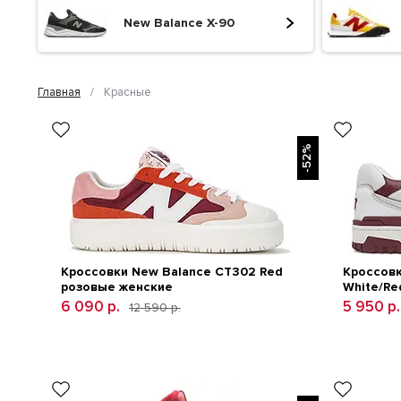
New Balance X-90
Главная
/
Красные
-52%
Кроссовки New Balance CT302 Red
Кроссовк
розовые женские
White/Re
6 090 р.
5 950 р.
12 590 р.