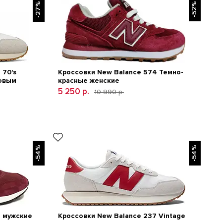
-27%
-52%
 70's
Кроссовки New Balance 574 Темно-
довым
красные женские
5 250 р.
10 990 р.
-54%
-54%
7 мужские
Кроссовки New Balance 237 Vintage