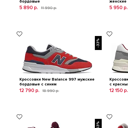
бордовые
женские
5 890 р.
5 950 р.
11 990 р.
-33%
Кроссовки New Balance 997 мужские
Кроссовк
бордовые с синим
с красны
12 790 р.
12 150 р.
18 990 р.
-53%