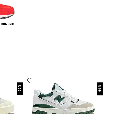
 зимние
-53%
-49%