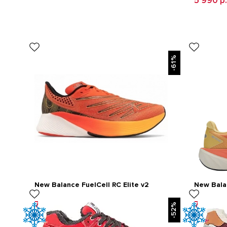
5 990 р.
-61%
New Balance FuelCell RC Elite v2
New Bala
London Edition
Orange
7 490 р.
7 490 р.
18 990 р.
-52%