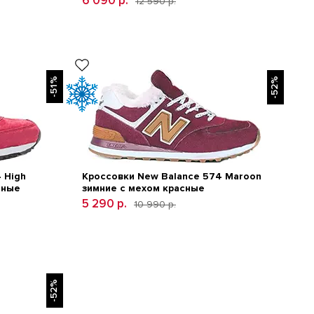
6 090 р.
12 590 р.
-51%
-52%
 High
Кроссовки New Balance 574 Maroon
сные
зимние с мехом красные
5 290 р.
10 990 р.
-52%