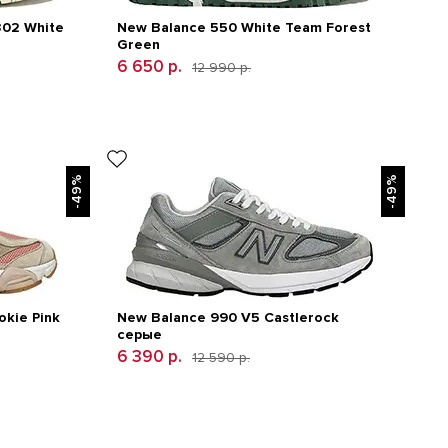
302 White
New Balance 550 White Team Forest
Green
6 650 р.
12 990 р.
-49%
-49%
kie Pink
New Balance 990 V5 Castlerock
серые
6 390 р.
12 590 р.