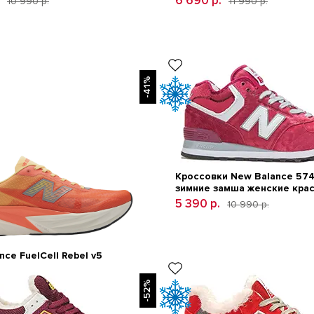
6 690 р.
10 990 р.
11 990 р.
-41%
Кроссовки New Balance 574
зимние замша женские кра
5 390 р.
10 990 р.
nce FuelCell Rebel v5
12 600 р.
-52%