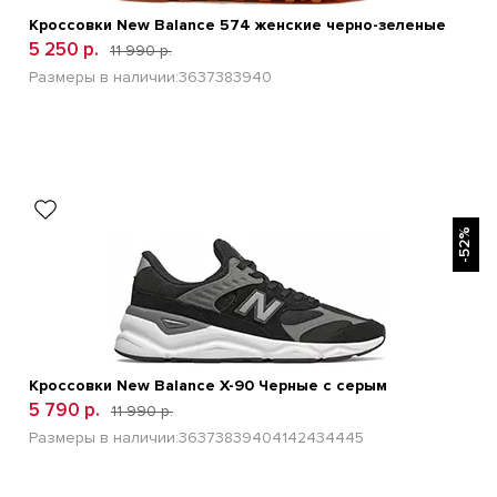
Кроссовки New Balance 574 женские черно-зеленые
5 250 р.
11 990 р.
Размеры в наличии:
36
37
38
39
40
БЫСТРЫЙ ПРОСМОТР
-52%
Кроссовки New Balance Х-90 Черные с серым
5 790 р.
11 990 р.
Размеры в наличии:
36
37
38
39
40
41
42
43
44
45