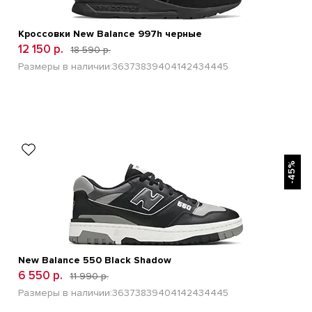
Кроссовки New Balance 997h черные
12 150 р.
18 590 р.
Размеры в наличии:
36
37
38
39
40
41
42
43
44
45
БЫСТРЫЙ ПРОСМОТР
-45%
New Balance 550 Black Shadow
6 550 р.
11 990 р.
Размеры в наличии:
36
37
38
39
40
41
42
43
44
45