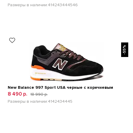
Размеры в наличии:
41
42
43
44
45
46
БЫСТРЫЙ ПРОСМОТР
-55%
New Balance 997 Sport USA черные с коричневым
8 490 р.
18 990 р.
Размеры в наличии:
41
42
43
44
45