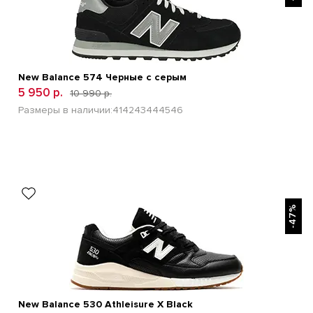
New Balance 574 Черные с серым
5 950 р.
10 990 р.
Размеры в наличии:
41
42
43
44
45
46
БЫСТРЫЙ ПРОСМОТР
-47%
New Balance 530 Athleisure X Black