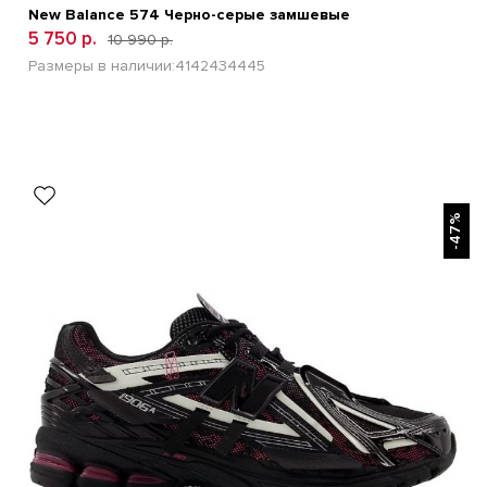
New Balance 574 Черно-серые замшевые
5 750 р.
10 990 р.
Размеры в наличии:
41
42
43
44
45
БЫСТРЫЙ ПРОСМОТР
-47%