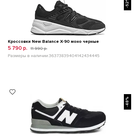
-52%
Кроссовки New Balance Х-90 моно черные
5 790 р.
11 990 р.
Размеры в наличии:
36
37
38
39
40
41
42
43
44
45
БЫСТРЫЙ ПРОСМОТР
-48%