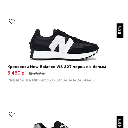
БЫСТРЫЙ ПРОСМОТР
-58%
Кроссовки New Balance WS 327 черные с белым
5 450 р.
12 990 р.
Размеры в наличии:
36
37
38
39
40
41
42
43
44
45
БЫСТРЫЙ ПРОСМОТР
-46%