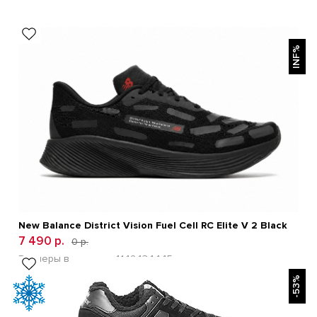
БЫСТРЫЙ ПРОСМОТР
INF%
New Balance 996 Черные
7 490 р.
12 600 р.
Размеры в наличии:
41
42
43
44
45
New Balance District Vision Fuel Cell RC Elite V 2 Black
7 490 р.
0 р.
Размеры в наличии:
41
42
43
44
45
БЫСТРЫЙ ПРОСМОТР
-53%