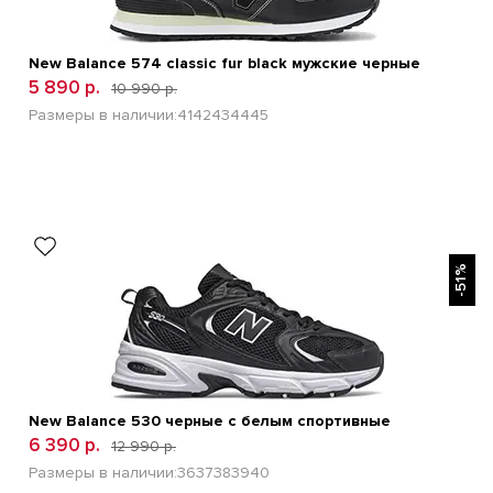
New Balance 574 classic fur black мужские черные
5 890 р.
10 990 р.
Размеры в наличии:
41
42
43
44
45
БЫСТРЫЙ ПРОСМОТР
-51%
New Balance 530 черные с белым спортивные
6 390 р.
12 990 р.
Размеры в наличии:
36
37
38
39
40