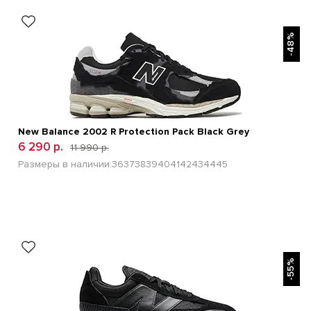
БЫСТРЫЙ ПРОСМОТР
-48%
New Balance 2002 R Protection Pack Black Grey
6 290 р.
11 990 р.
Размеры в наличии:
36
37
38
39
40
41
42
43
44
45
БЫСТРЫЙ ПРОСМОТР
-55%