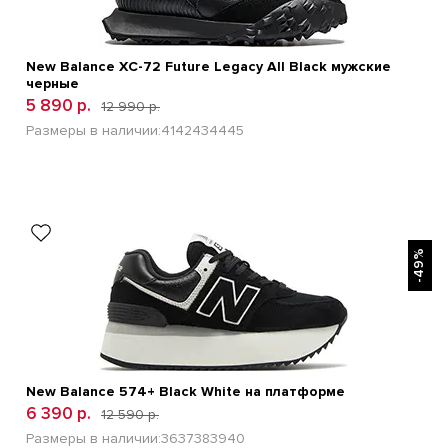
New Balance XC-72 Future Legacy All Black мужские
черные
5 890 р.
12 990 р.
Размеры в наличии:
41
42
43
44
45
БЫСТРЫЙ ПРОСМОТР
-49%
New Balance 574+ Black White на платформе
6 390 р.
12 590 р.
Размеры в наличии:
36
37
38
39
40