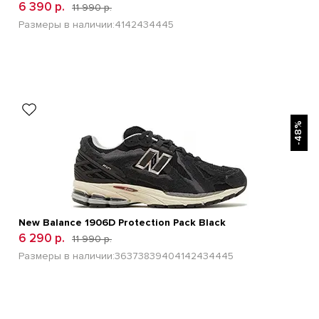
6 390 р.
11 990 р.
Размеры в наличии:
41
42
43
44
45
БЫСТРЫЙ ПРОСМОТР
-48%
New Balance 1906D Protection Pack Black
6 290 р.
11 990 р.
Размеры в наличии:
36
37
38
39
40
41
42
43
44
45