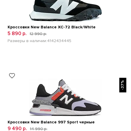
Кроссовки New Balance XC-72 Black/White
5 890 р.
12 990 р.
Размеры в наличии:
41
42
43
44
45
БЫСТРЫЙ ПРОСМОТР
-37%
Кроссовки New Balance 997 Sport черные
9 490 р.
14 990 р.