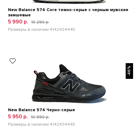
New Balance 574 Core темно-серые с черным мужские
замшевые
5 990 р.
10 290 р.
Размеры в наличии:
41
42
43
44
45
БЫСТРЫЙ ПРОСМОТР
-46%
New Balance 574 Черно-серые
5 950 р.
10 990 р.
Размеры в наличии:
41
42
43
44
45