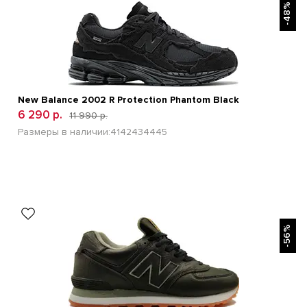
-48%
New Balance 2002 R Protection Phantom Black
6 290 р.
11 990 р.
Размеры в наличии:
41
42
43
44
45
БЫСТРЫЙ ПРОСМОТР
-56%