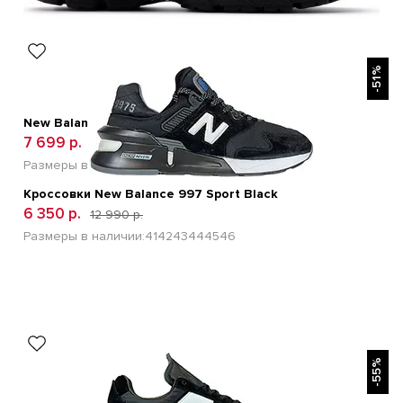
БЫСТРЫЙ ПРОСМОТР
-51%
New Balance 1906A Dragon Berry
7 699 р.
14 500 р.
Размеры в наличии:
41
42
43
44
45
Кроссовки New Balance 997 Sport Black
6 350 р.
12 990 р.
Размеры в наличии:
41
42
43
44
45
46
БЫСТРЫЙ ПРОСМОТР
-55%