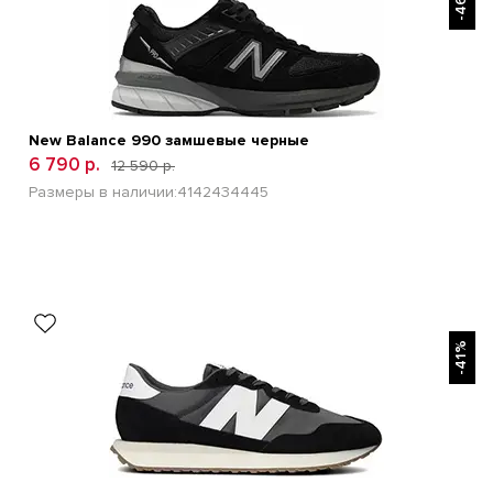
-46%
New Balance 990 замшевые черные
6 790 р.
12 590 р.
Размеры в наличии:
41
42
43
44
45
БЫСТРЫЙ ПРОСМОТР
-41%