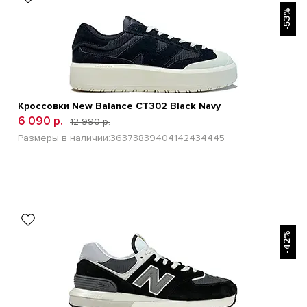
-53%
Кроссовки New Balance CT302 Black Navy
6 090 р.
12 990 р.
Размеры в наличии:
36
37
38
39
40
41
42
43
44
45
БЫСТРЫЙ ПРОСМОТР
-42%