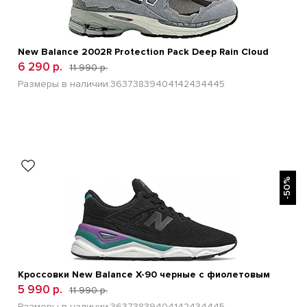
New Balance 2002R Protection Pack Deep Rain Cloud
6 290 р.
11 990 р.
Размеры в наличии:
36
37
38
39
40
41
42
43
44
45
БЫСТРЫЙ ПРОСМОТР
-50%
Кроссовки New Balance Х-90 черные с фиолетовым
5 990 р.
11 990 р.
Размеры в наличии:
36
37
38
39
40
41
42
43
44
45