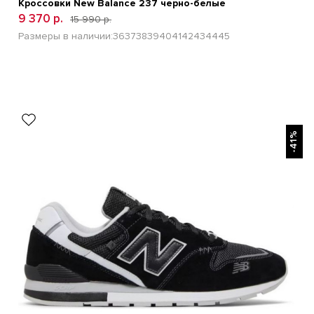
Кроссовки New Balance 237 черно-белые
9 370 р.
15 990 р.
Размеры в наличии:
36
37
38
39
40
41
42
43
44
45
БЫСТРЫЙ ПРОСМОТР
-41%