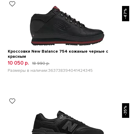
БЫСТРЫЙ ПРОСМОТР
-47%
Кроссовки New Balance 754 кожаные черные с
красным
10 050 р.
18 990 р.
Размеры в наличии:
36
37
38
39
40
41
42
43
45
БЫСТРЫЙ ПРОСМОТР
-35%