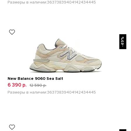
Размеры в наличии:
36
37
38
39
40
41
42
43
44
45
БЫСТРЫЙ ПРОСМОТР
-49%
New Balance 9060 Sea Salt
6 390 р.
12 590 р.
Размеры в наличии:
36
37
38
39
40
41
42
43
44
45
БЫСТРЫЙ ПРОСМОТР