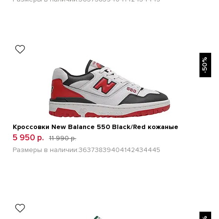
БЫСТРЫЙ ПРОСМОТР
-50%
Кроссовки New Balance 550 Black/Red кожаные
5 950 р.
11 990 р.
Размеры в наличии:
36
37
38
39
40
41
42
43
44
45
БЫСТРЫЙ ПРОСМОТР