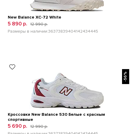
New Balance XC-72 White
5 890 р.
12 990 р.
Размеры в наличии:
36
37
38
39
40
41
42
43
44
45
БЫСТРЫЙ ПРОСМОТР
-56%
Кроссовки New Balance 530 Белые с красным
спортивные
5 690 р.
12 990 р.
Размеры в наличии:
36
37
38
39
40
41
42
43
44
45