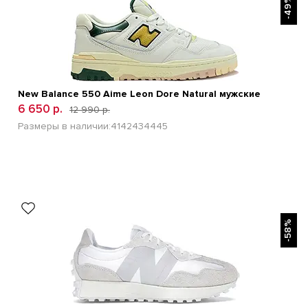
-49%
New Balance 550 Aime Leon Dore Natural мужские
6 650 р.
12 990 р.
Размеры в наличии:
41
42
43
44
45
БЫСТРЫЙ ПРОСМОТР
-58%