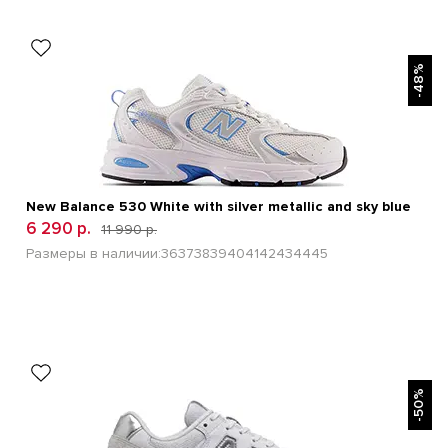
БЫСТРЫЙ ПРОСМОТР
-48%
New Balance 530 White with silver metallic and sky blue
6 290 р.
11 990 р.
Размеры в наличии:
36
37
38
39
40
41
42
43
44
45
БЫСТРЫЙ ПРОСМОТР
-50%