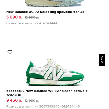
New Balance XC-72 Releasing кремово-белые
5 890 р.
12 990 р.
Размеры в наличии:
41
42
43
44
45
БЫСТРЫЙ ПРОСМОТР
-27%
Кроссовки New Balance WS 327 Green белые с
зеленым
9 450 р.
12 990 р.
Размеры в наличии:
36
37
38
39
40
41
42
43
44
45