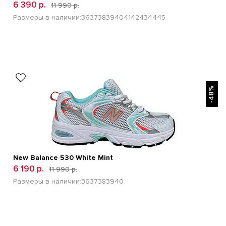
6 390 р.
11 990 р.
Размеры в наличии:
36
37
38
39
40
41
42
43
44
45
БЫСТРЫЙ ПРОСМОТР
-48%
New Balance 530 White Mint
6 190 р.
11 990 р.
Размеры в наличии:
36
37
38
39
40