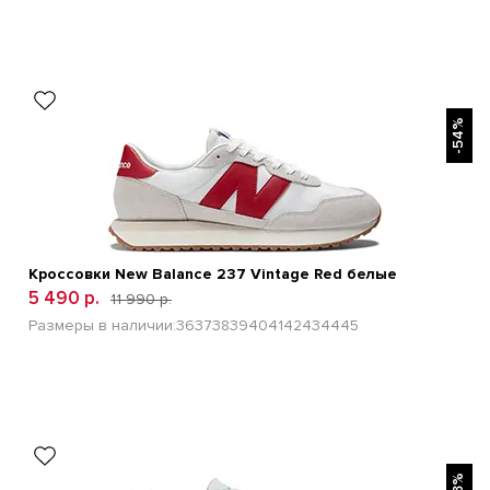
БЫСТРЫЙ ПРОСМОТР
-54%
Кроссовки New Balance 237 Vintage Red белые
5 490 р.
11 990 р.
Размеры в наличии:
36
37
38
39
40
41
42
43
44
45
БЫСТРЫЙ ПРОСМОТР