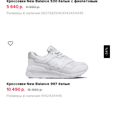
Кроссовки New Balance 530 белые с фиолетовым
5 640 р.
11 990 р.
Размеры в наличии:
36
37
38
39
40
41
42
43
44
45
БЫСТРЫЙ ПРОСМОТР
-34%
Кроссовки New Balance 997 белые
10 490 р.
15 990 р.
Размеры в наличии:
41
42
43
44
45