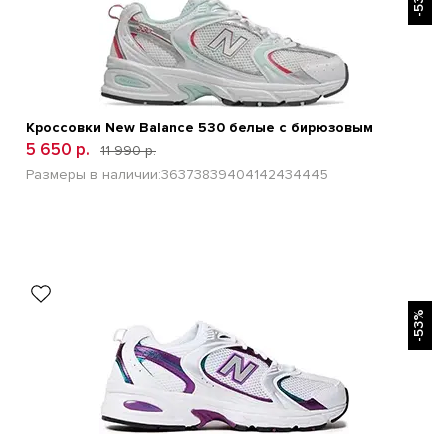
-53%
Кроссовки New Balance 530 белые с бирюзовым
5 650 р.
11 990 р.
Размеры в наличии:
36
37
38
39
40
41
42
43
44
45
БЫСТРЫЙ ПРОСМОТР
-53%