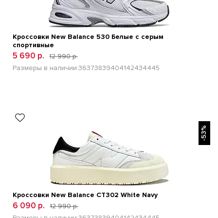
Кроссовки New Balance 530 Белые с серым
спортивные
5 690 р.
12 990 р.
Размеры в наличии:
36
37
38
39
40
41
42
43
44
45
БЫСТРЫЙ ПРОСМОТР
-53%
Кроссовки New Balance CT302 White Navy
6 090 р.
12 990 р.
Размеры в наличии:
36
37
38
39
40
41
42
43
44
45