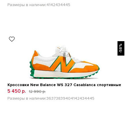
Размеры в наличии:
41
42
43
44
45
БЫСТРЫЙ ПРОСМОТР
-58%
Кроссовки New Balance WS 327 Casablanca спортивные
5 450 р.
12 990 р.
Размеры в наличии:
36
37
38
39
40
41
42
43
44
45