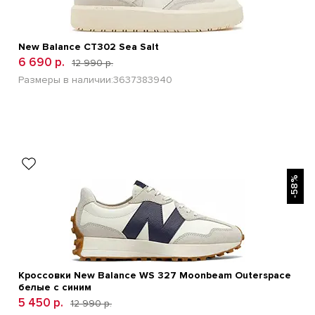
New Balance CT302 Sea Salt
6 690 р.
12 990 р.
Размеры в наличии:
36
37
38
39
40
БЫСТРЫЙ ПРОСМОТР
-58%
Кроссовки New Balance WS 327 Moonbeam Outerspace
белые с синим
5 450 р.
12 990 р.