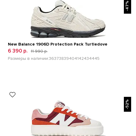
-47%
New Balance 1906D Protection Pack Turtledove
6 390 р.
11 990 р.
Размеры в наличии:
36
37
38
39
40
41
42
43
44
45
БЫСТРЫЙ ПРОСМОТР
-52%