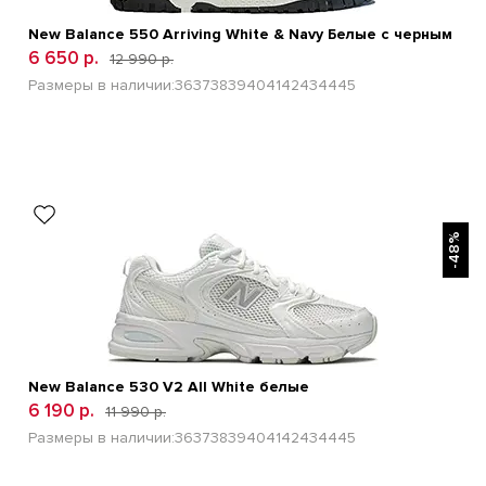
New Balance 550 Arriving White & Navy Белые с черным
6 650 р.
12 990 р.
Размеры в наличии:
36
37
38
39
40
41
42
43
44
45
БЫСТРЫЙ ПРОСМОТР
-48%
New Balance 530 V2 All White белые
6 190 р.
11 990 р.
Размеры в наличии:
36
37
38
39
40
41
42
43
44
45