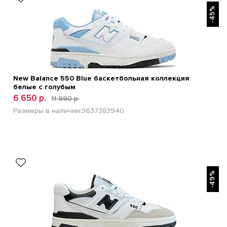
-45%
New Balance 550 Blue баскетбольная коллекция
белые с голубым
6 650 р.
11 990 р.
Размеры в наличии:
36
37
38
39
40
БЫСТРЫЙ ПРОСМОТР
-49%