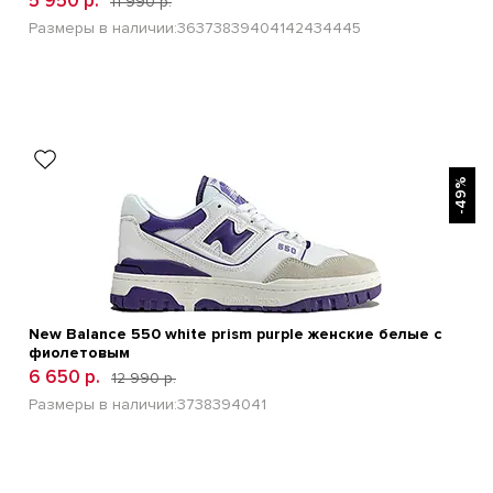
5 950 р.
11 990 р.
Размеры в наличии:
36
37
38
39
40
41
42
43
44
45
БЫСТРЫЙ ПРОСМОТР
-49%
New Balance 550 white prism purple женские белые с
фиолетовым
6 650 р.
12 990 р.
Размеры в наличии:
37
38
39
40
41