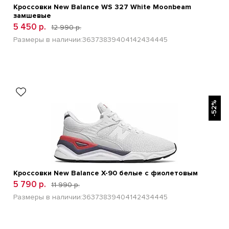
Кроссовки New Balance WS 327 White Moonbeam
замшевые
5 450 р.
12 990 р.
Размеры в наличии:
36
37
38
39
40
41
42
43
44
45
БЫСТРЫЙ ПРОСМОТР
-52%
Кроссовки New Balance Х-90 белые с фиолетовым
5 790 р.
11 990 р.
Размеры в наличии:
36
37
38
39
40
41
42
43
44
45