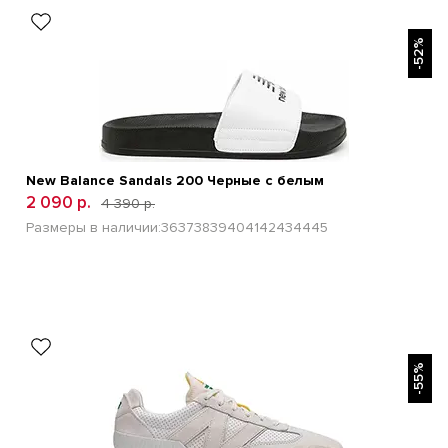
БЫСТРЫЙ ПРОСМОТР
-52%
New Balance Sandals 200 Черные с белым
2 090 р.
4 390 р.
Размеры в наличии:
36
37
38
39
40
41
42
43
44
45
БЫСТРЫЙ ПРОСМОТР
-55%