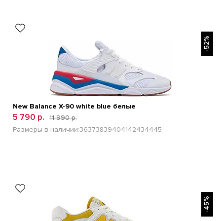
БЫСТРЫЙ ПРОСМОТР
-52%
New Balance Х-90 white blue белые
5 790 р.
11 990 р.
Размеры в наличии:
36
37
38
39
40
41
42
43
44
45
БЫСТРЫЙ ПРОСМОТР
-45%