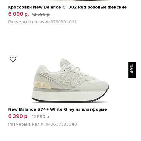
Кроссовки New Balance CT302 Red розовые женские
6 090 р.
12 590 р.
Размеры в наличии:
37
38
39
40
41
БЫСТРЫЙ ПРОСМОТР
-49%
New Balance 574+ White Grey на платформе
6 390 р.
12 590 р.
Размеры в наличии:
36
37
38
39
40