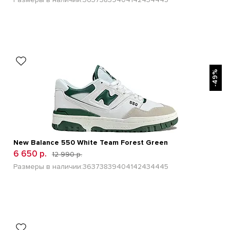
БЫСТРЫЙ ПРОСМОТР
-49%
New Balance 550 White Team Forest Green
6 650 р.
12 990 р.
Размеры в наличии:
36
37
38
39
40
41
42
43
44
45
БЫСТРЫЙ ПРОСМОТР