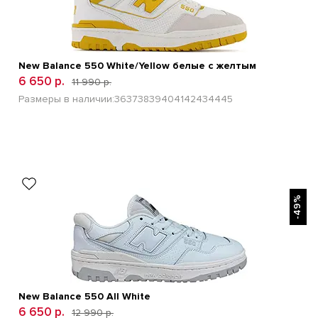
New Balance 550 White/Yellow белые с желтым
6 650 р.
11 990 р.
Размеры в наличии:
36
37
38
39
40
41
42
43
44
45
БЫСТРЫЙ ПРОСМОТР
-49%
New Balance 550 All White
6 650 р.
12 990 р.