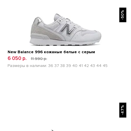
БЫСТРЫЙ ПРОСМОТР
-50%
New Balance 996 кожаные белые с серым
6 050 р.
11 990 р.
Размеры в наличии:
36
37
38
39
40
41
42
43
44
45
БЫСТРЫЙ ПРОСМОТР
-47%