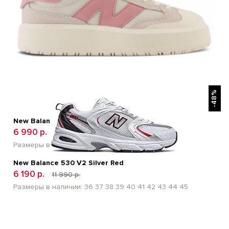
БЫСТРЫЙ ПРОСМОТР
-48%
New Balance CT-302 White Reflection
6 990 р.
0 р.
Размеры в наличии:
40
41
42
43
44
45
New Balance 530 V2 Silver Red
6 190 р.
11 990 р.
Размеры в наличии:
36
37
38
39
40
41
42
43
44
45