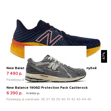
БЫСТРЫЙ ПРОСМОТР
-47%
New Balance Fresh Foam X Vongo V5 Синий/Голубой
7 490 р.
18 990 р.
Размеры в наличии:
41
42
43
44
45
New Balance 1906D Protection Pack Castlerock
6 390 р.
11 990 р.
Размеры в наличии:
36
37
38
39
40
41
42
43
44
45