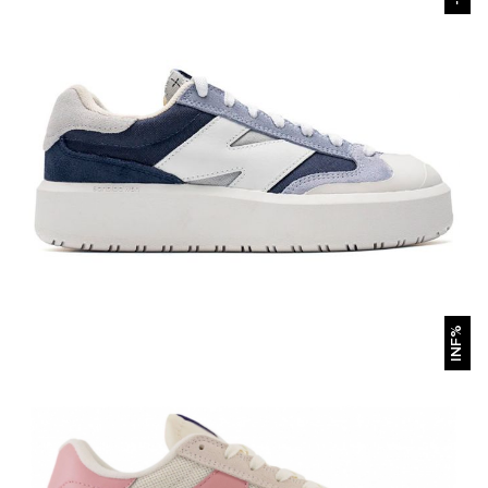
БЫСТРЫЙ ПРОСМОТР
INF%
New Balance CT-302 Blue
6 990 р.
11 900 р.
Размеры в наличии:
41
42
43
44
45