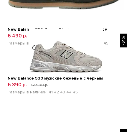
New Balance 754 Brown Black кожаные с мехом
БЫСТРЫЙ ПРОСМОТР
6 490 р.
10 990 р.
-51%
Размеры в наличии:
36
37
38
39
40
41
42
43
44
45
New Balance 530 мужские бежевые с черным
6 390 р.
12 990 р.
Размеры в наличии:
41
42
43
44
45
БЫСТРЫЙ ПРОСМОТР