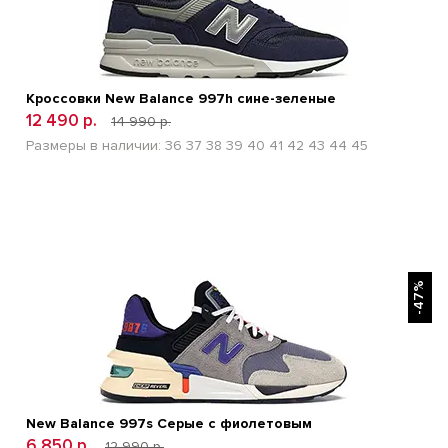
Кроссовки New Balance 997h сине-зеленые
12 490 р.
14 990 р.
Размеры в наличии:
36
37
38
39
40
41
42
43
44
45
БЫСТРЫЙ ПРОСМОТР
-47%
New Balance 997s Серые с фиолетовым
6 850 р.
12 990 р.