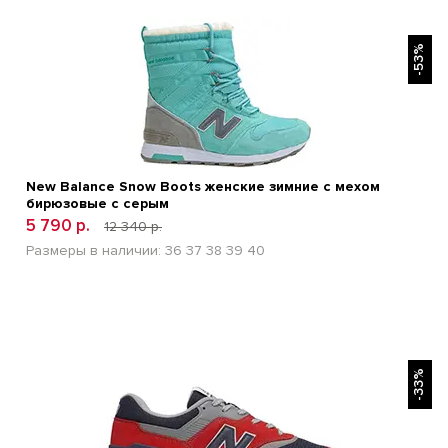
БЫСТРЫЙ ПРОСМОТР
-53%
New Balance Snow Boots женские зимние с мехом
бирюзовые с серым
5 790 р.
12 340 р.
Размеры в наличии:
36
37
38
39
40
БЫСТРЫЙ ПРОСМОТР
-33%