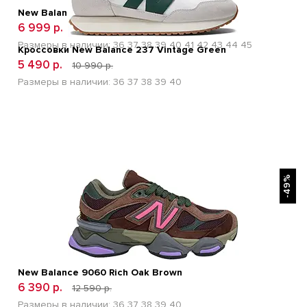
New Balance CT-302 White Moonbeam
6 999 р.
11 900 р.
Размеры в наличии:
36
37
38
39
40
41
42
43
44
45
Кроссовки New Balance 237 Vintage Green
5 490 р.
10 990 р.
Размеры в наличии:
36
37
38
39
40
БЫСТРЫЙ ПРОСМОТР
-49%
New Balance 9060 Rich Oak Brown
6 390 р.
12 590 р.
Размеры в наличии:
36
37
38
39
40