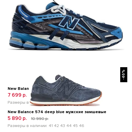
БЫСТРЫЙ ПРОСМОТР
-46%
New Balance 1906A Deep Blue
7 699 р.
14 500 р.
Размеры в наличии:
41
42
43
44
45
New Balance 574 deep blue мужские замшевые
5 890 р.
10 990 р.
Размеры в наличии:
41
42
43
44
45
46