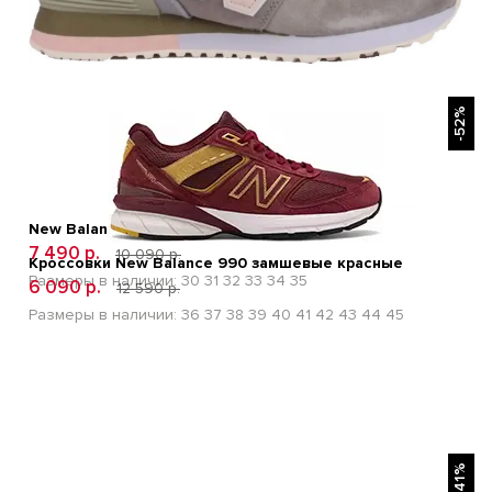
БЫСТРЫЙ ПРОСМОТР
-52%
New Balance 574 Grey Pink Детские
7 490 р.
10 090 р.
Кроссовки New Balance 990 замшевые красные
Размеры в наличии:
30
31
32
33
34
35
6 090 р.
12 590 р.
Размеры в наличии:
36
37
38
39
40
41
42
43
44
45
БЫСТРЫЙ ПРОСМОТР
-41%