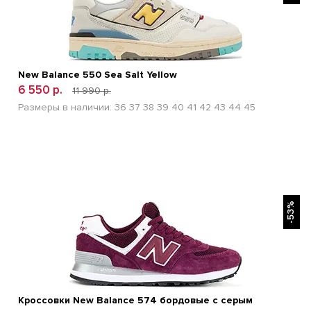
New Balance 550 Sea Salt Yellow
6 550 р.
11 990 р.
Размеры в наличии:
36
37
38
39
40
41
42
43
44
45
БЫСТРЫЙ ПРОСМОТР
-53%
Кроссовки New Balance 574 бордовые с серым