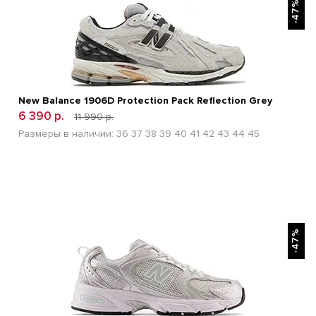
-47%
New Balance 1906D Protection Pack Reflection Grey
6 390 р.
11 990 р.
Размеры в наличии:
36
37
38
39
40
41
42
43
44
45
БЫСТРЫЙ ПРОСМОТР
-47%