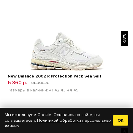
БЫСТРЫЙ ПРОСМОТР
-58%
New Balance 2002 R Protection Pack Sea Salt
6 360 р.
14 990 р.
Размеры в наличии:
41
42
43
44
45
Мы используем Cookie. Оставаясь на сайте, вы
соглашаетесь с
Политикой обработки персональных
OK
данных
.
БЫСТРЫЙ ПРОСМОТР