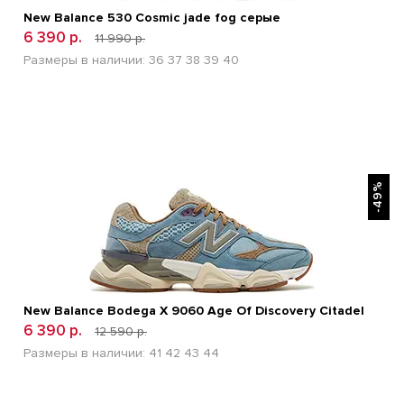
New Balance 530 Cosmic jade fog серые
6 390 р.
11 990 р.
Размеры в наличии:
36
37
38
39
40
БЫСТРЫЙ ПРОСМОТР
-49%
New Balance Bodega X 9060 Age Of Discovery Citadel
6 390 р.
12 590 р.
Размеры в наличии:
41
42
43
44