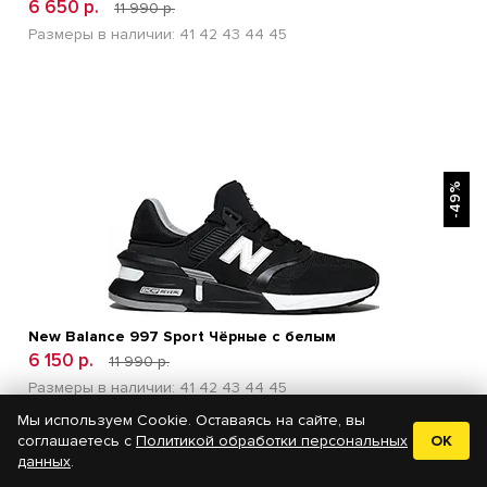
6 650 р.
11 990 р.
Размеры в наличии:
41
42
43
44
45
БЫСТРЫЙ ПРОСМОТР
-49%
New Balance 997 Sport Чёрные с белым
6 150 р.
11 990 р.
Размеры в наличии:
41
42
43
44
45
Мы используем Cookie. Оставаясь на сайте, вы
соглашаетесь с
Политикой обработки персональных
OK
данных
.