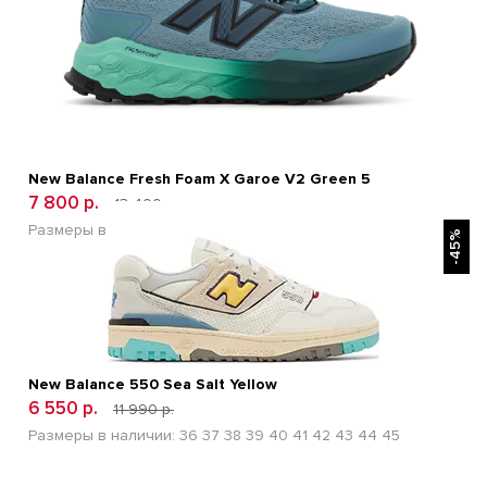
New Balance Fresh Foam X Garoe V2 Green 5
7 800 р.
13 400 р.
БЫСТРЫЙ ПРОСМОТР
Размеры в наличии:
41
42
43
44
45
-45%
New Balance 550 Sea Salt Yellow
6 550 р.
11 990 р.
Размеры в наличии:
36
37
38
39
40
41
42
43
44
45