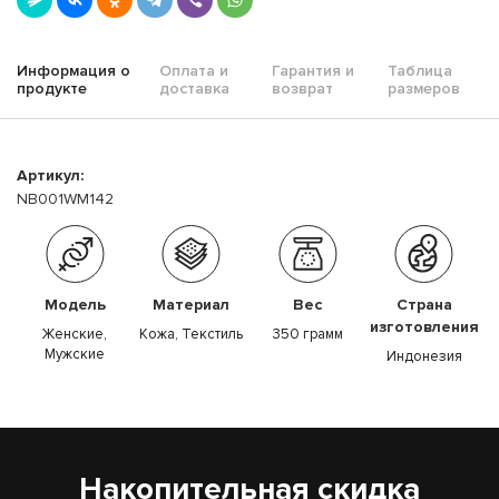
Информация о
Оплата и
Гарантия и
Таблица
продукте
доставка
возврат
размеров
Артикул:
NB001WM142
Модель
Материал
Вес
Страна
изготовления
Женские,
Кожа, Текстиль
350 грамм
Мужские
Индонезия
Накопительная скидка