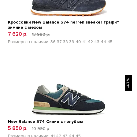
Кроссовки New Balance 574 herren sneaker графит
зимние с мехом
7 620 р.
13 990 р.
Размеры в наличии:
36
37
38
39
40
41
42
43
44
45
БЫСТРЫЙ ПРОСМОТР
-47%
New Balance 574 Синие с голубым
5 850 р.
10 990 р.
Размеры в наличии:
41
42
43
44
45