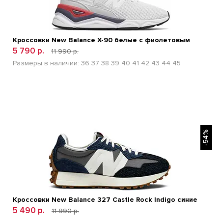
Кроссовки New Balance Х-90 белые с фиолетовым
5 790 р.
11 990 р.
Размеры в наличии:
36
37
38
39
40
41
42
43
44
45
БЫСТРЫЙ ПРОСМОТР
-54%
Кроссовки New Balance 327 Castle Rock Indigo синие
5 490 р.
11 990 р.