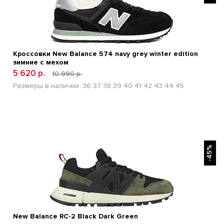
Кроссовки New Balance 574 navy grey winter edition
зимние с мехом
5 620 р.
10 990 р.
Размеры в наличии:
36
37
38
39
40
41
42
43
44
45
БЫСТРЫЙ ПРОСМОТР
-45%
New Balance RC-2 Black Dark Green