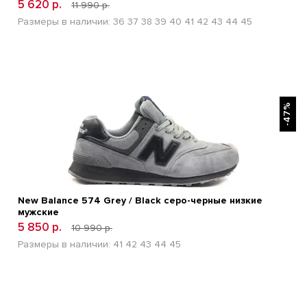
5 620 р.
11 990 р.
Размеры в наличии:
36
37
38
39
40
41
42
43
44
45
БЫСТРЫЙ ПРОСМОТР
-47%
New Balance 574 Grey / Black серо-черные низкие
мужские
5 850 р.
10 990 р.
Размеры в наличии:
41
42
43
44
45