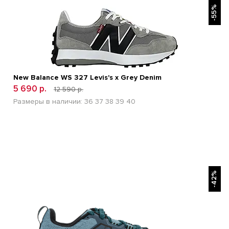
-55%
New Balance WS 327 Levis's x Grey Denim
5 690 р.
12 590 р.
Размеры в наличии:
36
37
38
39
40
БЫСТРЫЙ ПРОСМОТР
-42%