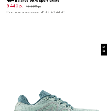
New Balance 997s Sport синие
8 440 р.
18 990 р.
Размеры в наличии:
41
42
43
44
45
БЫСТРЫЙ ПРОСМОТР
-61%