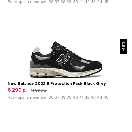
Размеры в наличии:
36
37
38
39
40
41
42
43
44
45
БЫСТРЫЙ ПРОСМОТР
-48%
New Balance 2002 R Protection Pack Black Grey
6 290 р.
11 990 р.
Размеры в наличии:
36
37
38
39
40
41
42
43
44
45