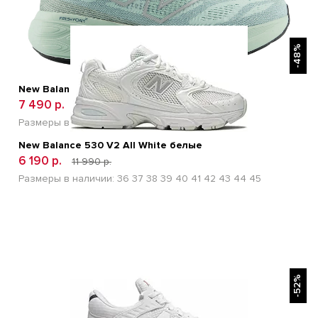
БЫСТРЫЙ ПРОСМОТР
-48%
New Balance Fresh Foam X 880v15 Green
7 490 р.
18 990 р.
Размеры в наличии:
41
42
43
44
45
New Balance 530 V2 All White белые
6 190 р.
11 990 р.
Размеры в наличии:
36
37
38
39
40
41
42
43
44
45
БЫСТРЫЙ ПРОСМОТР
-52%