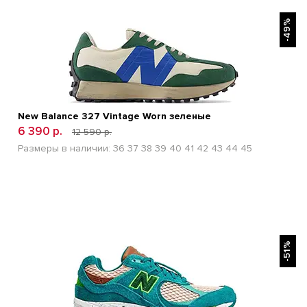
БЫСТРЫЙ ПРОСМОТР
-49%
New Balance 327 Vintage Worn зеленые
6 390 р.
12 590 р.
Размеры в наличии:
36
37
38
39
40
41
42
43
44
45
БЫСТРЫЙ ПРОСМОТР
-51%