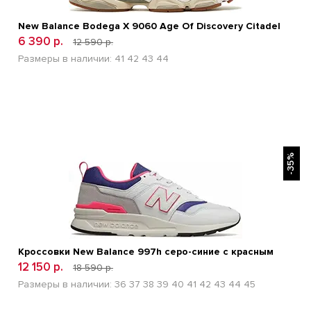
New Balance Bodega X 9060 Age Of Discovery Citadel
6 390 р.
12 590 р.
Размеры в наличии:
41
42
43
44
БЫСТРЫЙ ПРОСМОТР
-35%
Кроссовки New Balance 997h серо-синие с красным
12 150 р.
18 590 р.
Размеры в наличии:
36
37
38
39
40
41
42
43
44
45