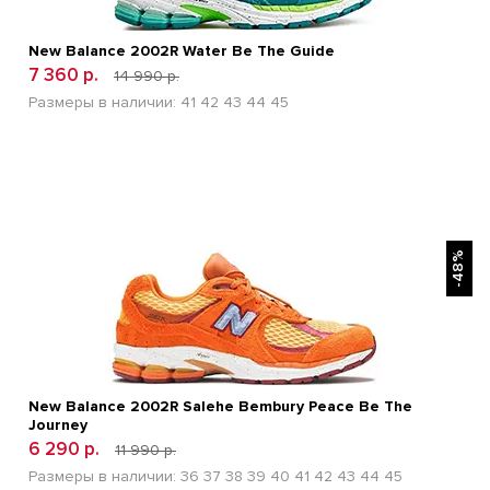
New Balance 2002R Water Be The Guide
7 360 р.
14 990 р.
Размеры в наличии:
41
42
43
44
45
БЫСТРЫЙ ПРОСМОТР
-48%
New Balance 2002R Salehe Bembury Peace Be The
Journey
6 290 р.
11 990 р.
Размеры в наличии:
36
37
38
39
40
41
42
43
44
45