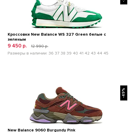
Кроссовки New Balance WS 327 Green белые с
зеленым
9 450 р.
12 990 р.
Размеры в наличии:
36
37
38
39
40
41
42
43
44
45
БЫСТРЫЙ ПРОСМОТР
-49%
New Balance 9060 Burgundy Pink