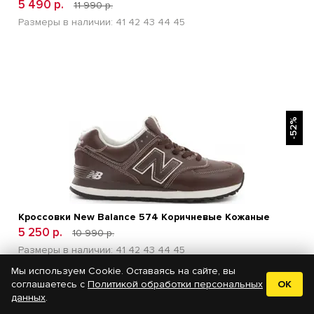
5 490 р.
11 990 р.
Размеры в наличии:
41
42
43
44
45
БЫСТРЫЙ ПРОСМОТР
-52%
Кроссовки New Balance 574 Коричневые Кожаные
5 250 р.
10 990 р.
Размеры в наличии:
41
42
43
44
45
Мы используем Cookie. Оставаясь на сайте, вы
соглашаетесь с
Политикой обработки персональных
OK
данных
.