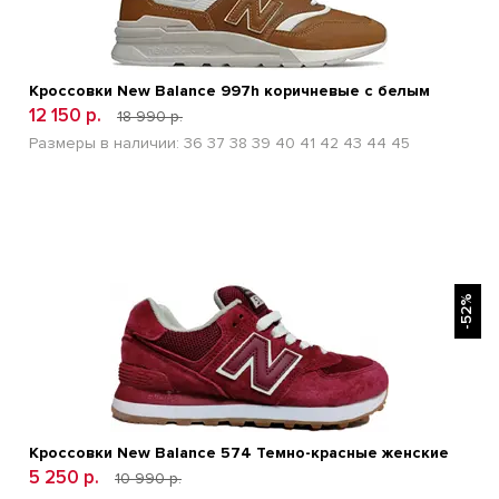
Кроссовки New Balance 997h коричневые с белым
12 150 р.
18 990 р.
Размеры в наличии:
36
37
38
39
40
41
42
43
44
45
БЫСТРЫЙ ПРОСМОТР
-52%
Кроссовки New Balance 574 Темно-красные женские
5 250 р.
10 990 р.