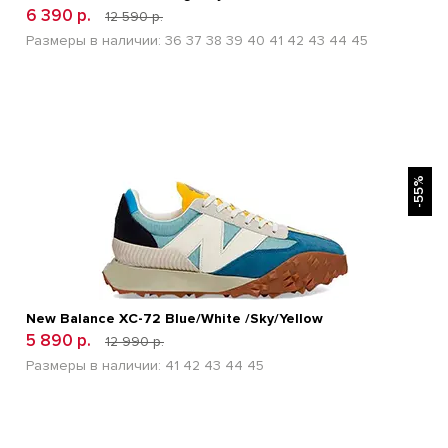
6 390 р.
12 590 р.
Размеры в наличии:
36
37
38
39
40
41
42
43
44
45
БЫСТРЫЙ ПРОСМОТР
-55%
New Balance XC-72 Blue/White /Sky/Yellow
5 890 р.
12 990 р.
Размеры в наличии:
41
42
43
44
45