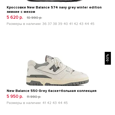
Кроссовки New Balance 574 navy grey winter edition
зимние с мехом
5 620 р.
10 990 р.
Размеры в наличии:
36
37
38
39
40
41
42
43
44
45
БЫСТРЫЙ ПРОСМОТР
-50%
New Balance 550 Grey баскетбольная коллекция
5 950 р.
11 990 р.
Размеры в наличии:
41
42
43
44
45