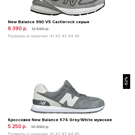
New Balance 990 V5 Castlerock серые
6 390 р.
12 590 р.
Размеры в наличии:
41
42
43
44
45
БЫСТРЫЙ ПРОСМОТР
-52%
Кроссовки New Balance 574 Grey/White мужские
5 250 р.
10 990 р.
Размеры в наличии:
41
42
43
44
45