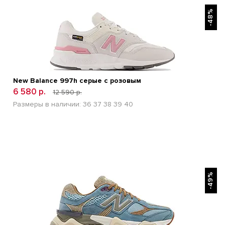
БЫСТРЫЙ ПРОСМОТР
-48%
New Balance 997h серые с розовым
6 580 р.
12 590 р.
Размеры в наличии:
36
37
38
39
40
БЫСТРЫЙ ПРОСМОТР
-49%