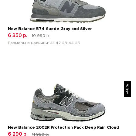
New Balance 574 Suede Gray and Silver
6 350 р.
10 990 р.
Размеры в наличии:
41
42
43
44
45
БЫСТРЫЙ ПРОСМОТР
-48%
New Balance 2002R Protection Pack Deep Rain Cloud
6 290 р.
11 990 р.