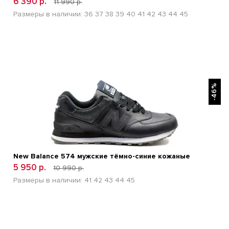
6 390 р.
11 990 р.
Размеры в наличии:
36
37
38
39
40
41
42
43
44
45
БЫСТРЫЙ ПРОСМОТР
-46%
New Balance 574 мужские тёмно-синие кожаные
5 950 р.
10 990 р.
Размеры в наличии:
41
42
43
44
45