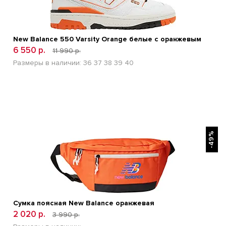
New Balance 550 Varsity Orange белые с оранжевым
6 550 р.
11 990 р.
Размеры в наличии:
36
37
38
39
40
БЫСТРЫЙ ПРОСМОТР
-49%
Сумка поясная New Balance оранжевая
2 020 р.
3 990 р.