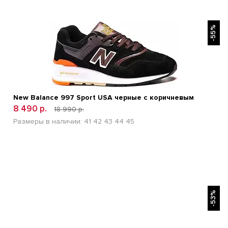
БЫСТРЫЙ ПРОСМОТР
-55%
New Balance 997 Sport USA черные с коричневым
8 490 р.
18 990 р.
Размеры в наличии:
41
42
43
44
45
БЫСТРЫЙ ПРОСМОТР
-53%