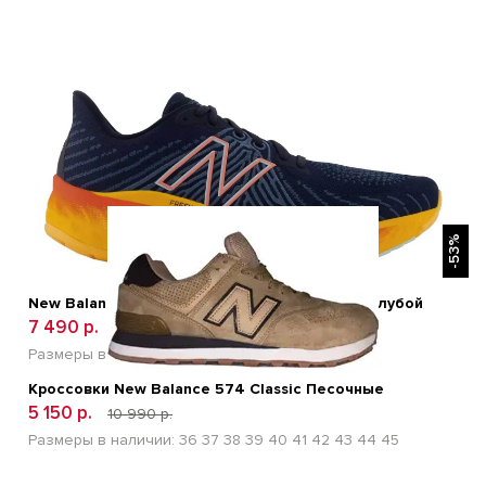
БЫСТРЫЙ ПРОСМОТР
-53%
New Balance Fresh Foam X Vongo V5 Синий/Голубой
7 490 р.
18 990 р.
Размеры в наличии:
41
42
43
44
45
Кроссовки New Balance 574 Classic Песочные
5 150 р.
10 990 р.
Размеры в наличии:
36
37
38
39
40
41
42
43
44
45