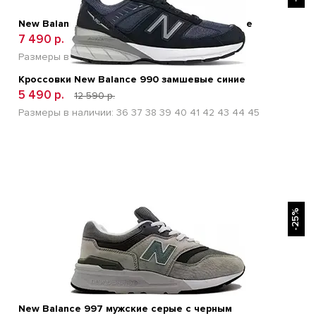
New Balance Fuel Cell RC Elite V 2 Energy White
7 490 р.
18 990 р.
Размеры в наличии:
41
42
43
44
45
Кроссовки New Balance 990 замшевые синие
5 490 р.
12 590 р.
Размеры в наличии:
36
37
38
39
40
41
42
43
44
45
БЫСТРЫЙ ПРОСМОТР
-25%
New Balance 997 мужские серые с черным