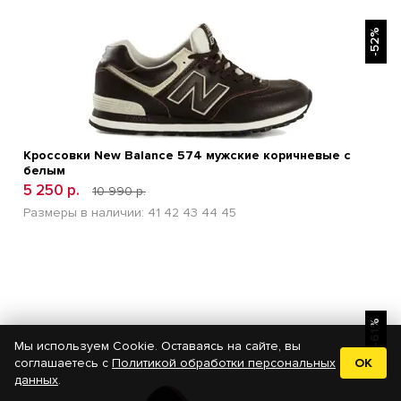
БЫСТРЫЙ ПРОСМОТР
-52%
Кроссовки New Balance 574 мужские коричневые с
белым
5 250 р.
10 990 р.
Размеры в наличии:
41
42
43
44
45
БЫСТРЫЙ ПРОСМОТР
-61%
Мы используем Cookie. Оставаясь на сайте, вы
соглашаетесь с
Политикой обработки персональных
OK
данных
.