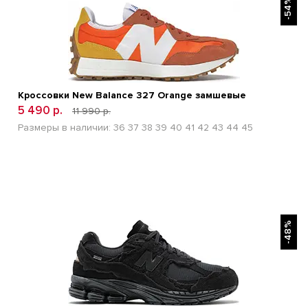
-54%
Кроссовки New Balance 327 Orange замшевые
5 490 р.
11 990 р.
Размеры в наличии:
36
37
38
39
40
41
42
43
44
45
БЫСТРЫЙ ПРОСМОТР
-48%