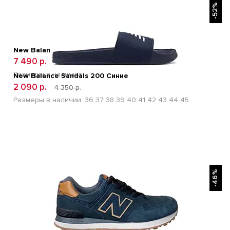
-52%
New Balance 996 Голубые
7 490 р.
12 600 р.
Размеры в наличии:
New Balance Sandals 200 Синие
2 090 р.
4 350 р.
Размеры в наличии:
36
37
38
39
40
41
42
43
44
45
БЫСТРЫЙ ПРОСМОТР
-46%