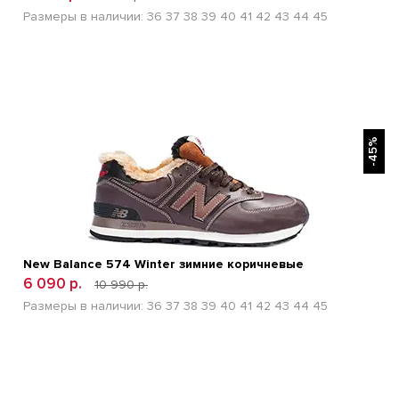
Размеры в наличии:
36
37
38
39
40
41
42
43
44
45
БЫСТРЫЙ ПРОСМОТР
-45%
New Balance 574 Winter зимние коричневые
6 090 р.
10 990 р.
Размеры в наличии:
36
37
38
39
40
41
42
43
44
45