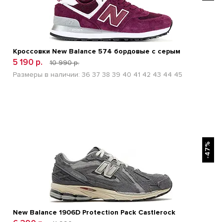
Кроссовки New Balance 574 бордовые с серым
5 190 р.
10 990 р.
Размеры в наличии:
36
37
38
39
40
41
42
43
44
45
БЫСТРЫЙ ПРОСМОТР
-47%
New Balance 1906D Protection Pack Castlerock