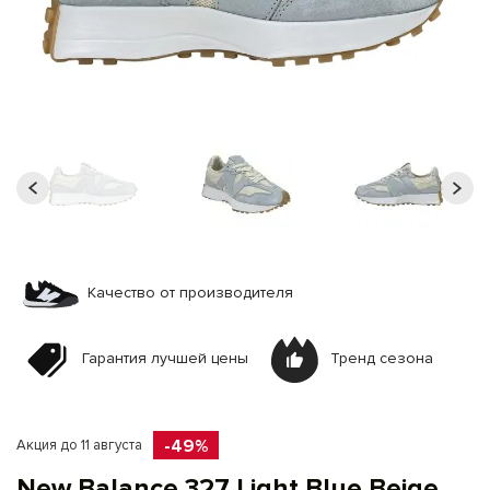
Качество от производителя
Гарантия лучшей цены
Тренд сезона
-49%
Акция до 11 августа
New Balance 327 Light Blue Beige