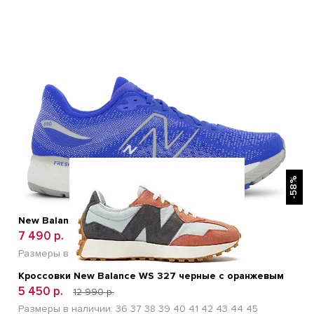
БЫСТРЫЙ ПРОСМОТР
-58%
New Balance W880H12 Голубой
7 490 р.
15 900 р.
Размеры в наличии:
41
42
43
44
45
Кроссовки New Balance WS 327 черные с оранжевым
5 450 р.
12 990 р.
Размеры в наличии:
36
37
38
39
40
41
42
43
44
45