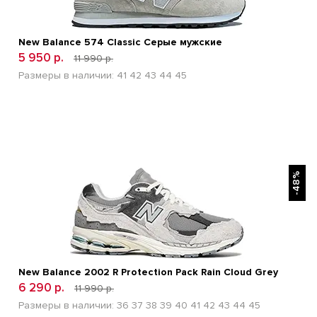
New Balance 574 Classic Серые мужские
5 950 р.
11 990 р.
Размеры в наличии:
41
42
43
44
45
БЫСТРЫЙ ПРОСМОТР
-48%
New Balance 2002 R Protection Pack Rain Cloud Grey
6 290 р.
11 990 р.
Размеры в наличии:
36
37
38
39
40
41
42
43
44
45