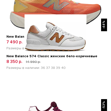
БЫСТРЫЙ ПРОСМОТР
-44%
New Balance FuelCell Rebel v5 Orange
7 490 р.
12 600 р.
Размеры в наличии:
41
42
43
44
45
New Balance 574 Classic женские бело-коричневые
8 350 р.
14 990 р.
Размеры в наличии:
36
37
38
39
40
БЫСТРЫЙ ПРОСМОТР
-53%