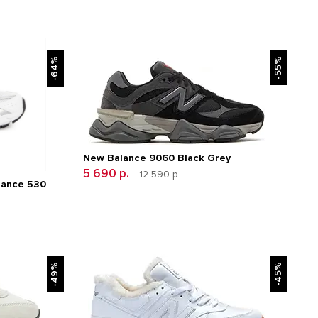
-64%
-55%
New Balance 9060 Black Grey
5 690 р.
12 590 р.
lance 530
-49%
-45%