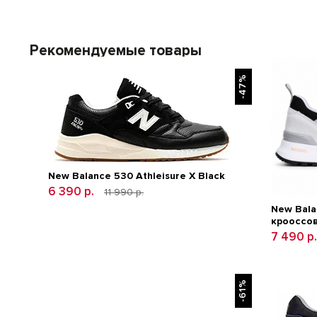
Рекомендуемые товары
-47%
New Balance 530 Athleisure X Black
6 390 р.
11 990 р.
New Bala
крооссо
7 490 р
-61%