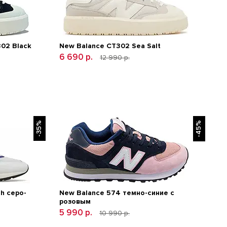
02 Black
New Balance CT302 Sea Salt
6 690 р.
12 990 р.
-35%
-45%
h серо-
New Balance 574 темно-синие с
розовым
5 990 р.
10 990 р.