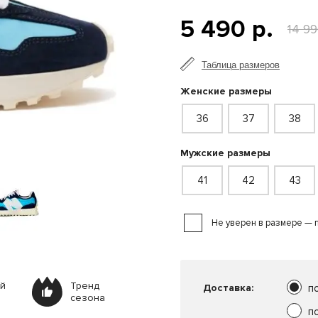
5 490 р.
14 99
Таблица размеров
Женские размеры
36
37
38
Мужские размеры
41
42
43
Не уверен в размере — 
ей
Тренд
Доставка:
п
сезона
п