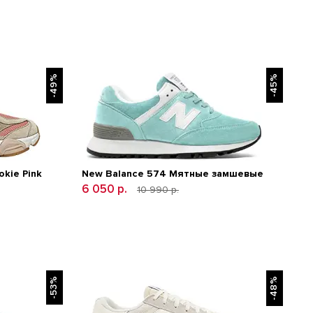
-49%
-45%
kie Pink
New Balance 574 Мятные замшевые
6 050 р.
10 990 р.
-53%
-48%