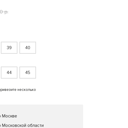
0 р.
39
40
44
45
привезите несколько
о Москве
о Московской области