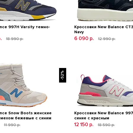
nce 997H Varsity темно-
Кроссовки New Balance CT3
Navy
р.
6 090 р.
18 990 р.
12 990 р.
-52%
nce Snow Boots женские
Кроссовки New Balance 997
 мехом бежевые с синим
синие с красным
.
12 150 р.
11 990 р.
18 590 р.