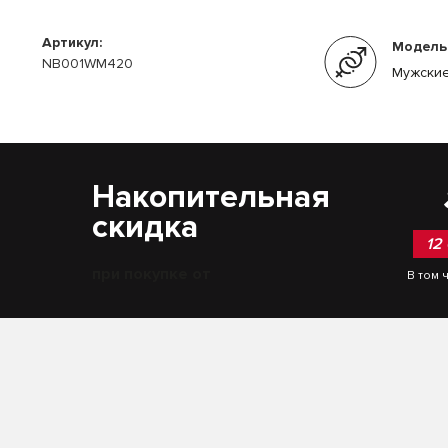
Артикул:
Модель
NB001WM420
Мужские
Накопительная
скидка
12
при покупке от
В том 