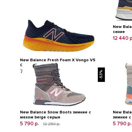
New Bala
синие
12 440 
New Balance Fresh Foam X Vongo V5
Синий/Голубой
7 490 р.
18 990 р.
-53%
New Balance Snow Boots зимние с
New Bala
мехом beige серые
зимние с
5 790 р.
5 790 р
12 290 р.