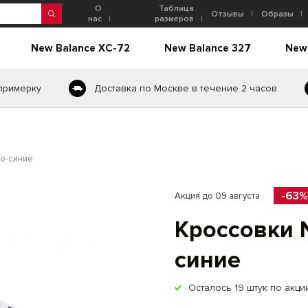
О
Таблица
Отзывы
Образы
нас
размеров
New Balance XC-72
New Balance 327
New
 примерку
Доставка по Москве в течение 2 часов
но-синие
-63%
Акция до 09 августа
Кроссовки 
синие
Осталось
19
штук по акци