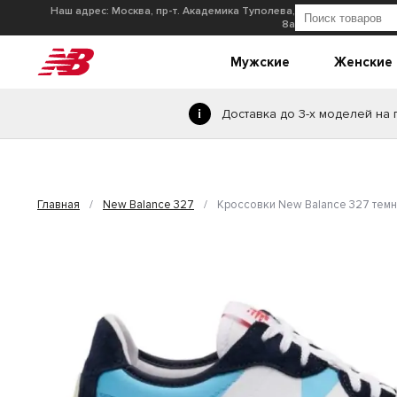
Наш адрес: Москва, пр-т. Академика Туполева,
8а
Мужские
Женские
Доставка до 3-х моделей на
Главная
/
New Balance 327
/
Кроссовки New Balance 327 тем