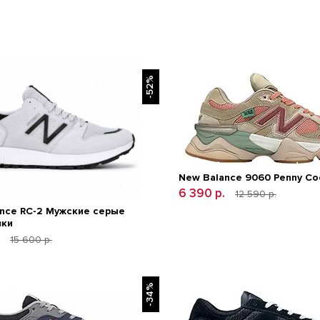
-52%
New Balance 9060 Penny Coo
6 390 р.
12 590 р.
nce RC-2 Мужские серые
вки
.
15 600 р.
-34%