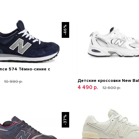
-46%
nce 574 Тёмно-синие с
.
Детские кроссовки New Ba
10 990 р.
4 490 р.
12 600 р.
-37%