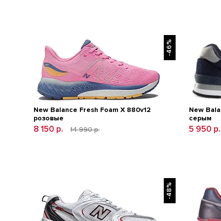
-46%
New Balance Fresh Foam X 880v12
New Bala
розовые
серым
8 150 р.
5 950 р
14 990 р.
-48%