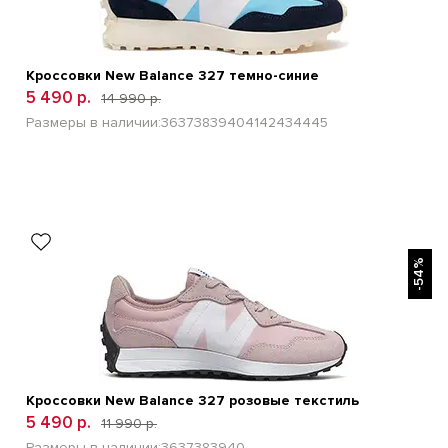
Кроссовки New Balance 327 темно-синие
5 490 р.
14 990 р.
Размеры в наличии:
36
37
38
39
40
41
42
43
44
45
БЫСТРЫЙ ПРОСМОТР
-54%
Кроссовки New Balance 327 розовые текстиль
5 490 р.
11 990 р.
Размеры в наличии:
36
37
38
39
40