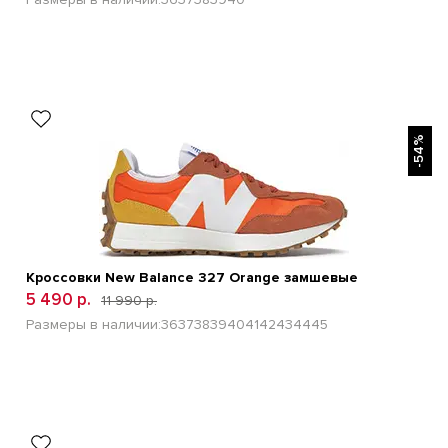
БЫСТРЫЙ ПРОСМОТР
-54%
Кроссовки New Balance 327 Orange замшевые
5 490 р.
11 990 р.
Размеры в наличии:
36
37
38
39
40
41
42
43
44
45
БЫСТРЫЙ ПРОСМОТР