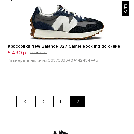
-54%
Кроссовки New Balance 327 Castle Rock Indigo синие
5 490 р.
11 990 р.
Размеры в наличии:
36
37
38
39
40
41
42
43
44
45
|<
<
1
2