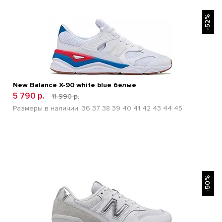
БЫСТРЫЙ ПРОСМОТР
-52%
New Balance Х-90 white blue белые
5 790 р.
11 990 р.
Размеры в наличии:
36
37
38
39
40
41
42
43
44
45
БЫСТРЫЙ ПРОСМОТР
-50%