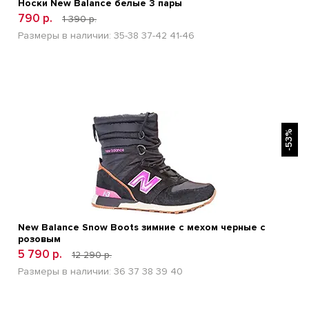
Носки New Balance белые 3 пары
790 р.
1 390 р.
Размеры в наличии:
35-38
37-42
41-46
БЫСТРЫЙ ПРОСМОТР
-53%
New Balance Snow Boots зимние с мехом черные с
розовым
5 790 р.
12 290 р.
Размеры в наличии:
36
37
38
39
40