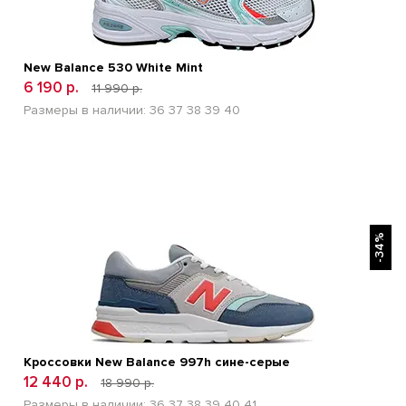
New Balance 530 White Mint
6 190 р.
11 990 р.
Размеры в наличии:
36
37
38
39
40
БЫСТРЫЙ ПРОСМОТР
-34%
Кроссовки New Balance 997h сине-серые
12 440 р.
18 990 р.
Размеры в наличии:
36
37
38
39
40
41