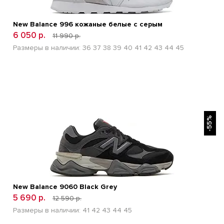
New Balance 996 кожаные белые с серым
6 050 р.
11 990 р.
Размеры в наличии:
36
37
38
39
40
41
42
43
44
45
БЫСТРЫЙ ПРОСМОТР
-55%
New Balance 9060 Black Grey
5 690 р.
12 590 р.
Размеры в наличии:
41
42
43
44
45