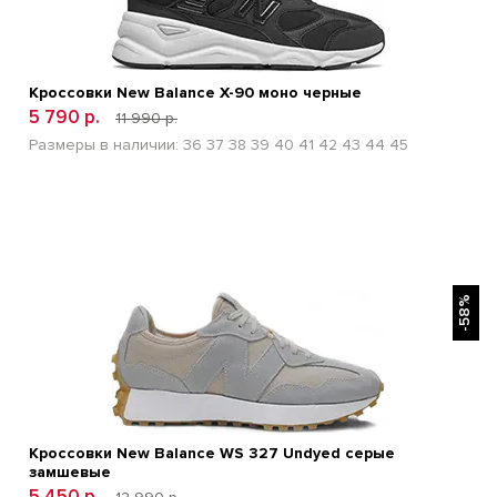
Кроссовки New Balance Х-90 моно черные
5 790 р.
11 990 р.
Размеры в наличии:
36
37
38
39
40
41
42
43
44
45
БЫСТРЫЙ ПРОСМОТР
-58%
Кроссовки New Balance WS 327 Undyed серые
замшевые
5 450 р.