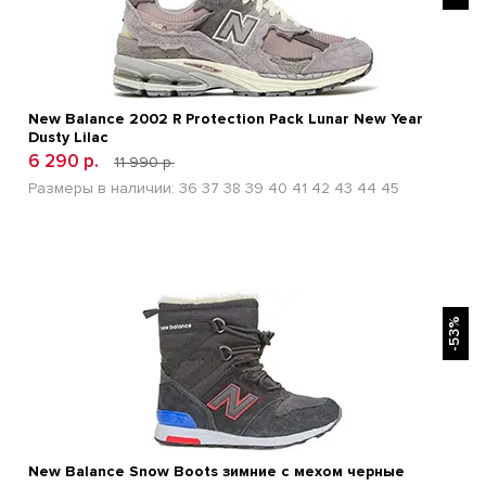
New Balance 2002 R Protection Pack Lunar New Year
Dusty Lilac
6 290 р.
11 990 р.
Размеры в наличии:
36
37
38
39
40
41
42
43
44
45
БЫСТРЫЙ ПРОСМОТР
-53%
New Balance Snow Boots зимние с мехом черные