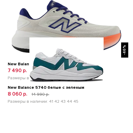
БЫСТРЫЙ ПРОСМОТР
-46%
New Balance Fresh Foam X More V6 Grey
7 490 р.
12 600 р.
Размеры в наличии:
41
42
43
44
45
New Balance 5740 белые с зеленым
8 060 р.
14 990 р.
Размеры в наличии:
41
42
43
44
45