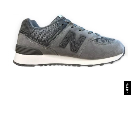
БЫСТРЫЙ ПРОСМОТР
-41%
New Balance 574 Deep Grey White Детские
7 690 р.
11 490 р.
Размеры в наличии:
30
31
32
33
34
35