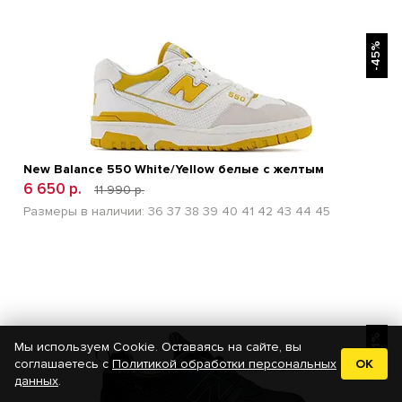
БЫСТРЫЙ ПРОСМОТР
-45%
New Balance 550 White/Yellow белые с желтым
6 650 р.
11 990 р.
Размеры в наличии:
36
37
38
39
40
41
42
43
44
45
БЫСТРЫЙ ПРОСМОТР
-51%
Мы используем Cookie. Оставаясь на сайте, вы
соглашаетесь с
Политикой обработки персональных
OK
данных
.