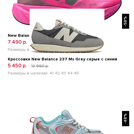
БЫСТРЫЙ ПРОСМОТР
-58%
New Balance FuelCell Rebel v5 Pink
7 490 р.
15 600 р.
Размеры в наличии:
36
37
38
39
40
Кроссовки New Balance 237 Ms Grey серые с синим
5 450 р.
12 990 р.
Размеры в наличии:
41
42
43
44
45
БЫСТРЫЙ ПРОСМОТР
-48%