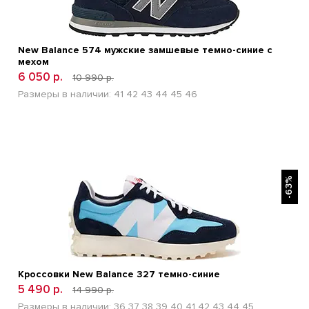
New Balance 574 мужские замшевые темно-синие с
мехом
6 050 р.
10 990 р.
Размеры в наличии:
41
42
43
44
45
46
БЫСТРЫЙ ПРОСМОТР
-63%
Кроссовки New Balance 327 темно-синие
5 490 р.
14 990 р.
Размеры в наличии:
36
37
38
39
40
41
42
43
44
45