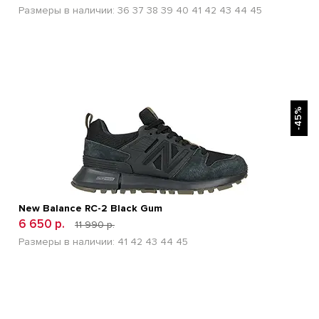
Размеры в наличии:
36
37
38
39
40
41
42
43
44
45
БЫСТРЫЙ ПРОСМОТР
-45%
New Balance RC-2 Black Gum
6 650 р.
11 990 р.
Размеры в наличии:
41
42
43
44
45