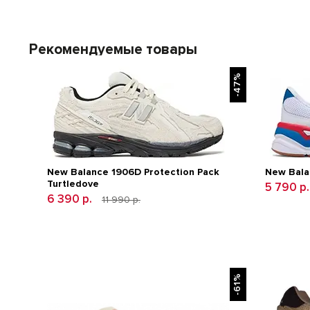
Рекомендуемые товары
-47%
New Balance 1906D Protection Pack
New Bala
Turtledove
5 790 р
6 390 р.
11 990 р.
-61%