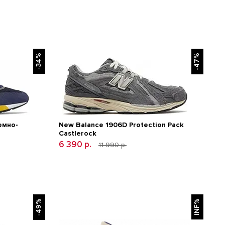
-34%
-47%
емно-
New Balance 1906D Protection Pack
Castlerock
6 390 р.
11 990 р.
-49%
INF%