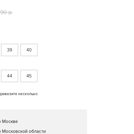
890 р.
39
40
44
45
привезите несколько
о Москве
о Московской области