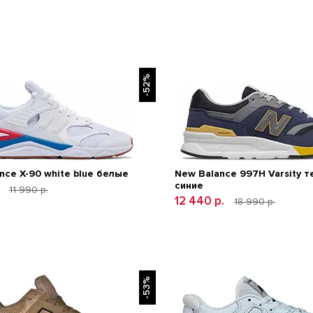
-52%
nce Х-90 white blue белые
New Balance 997H Varsity т
синие
.
11 990 р.
12 440 р.
18 990 р.
-53%