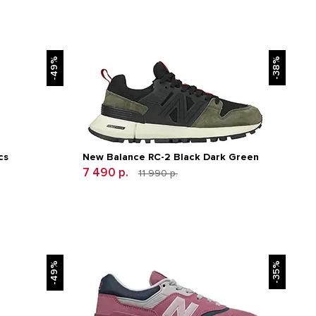
-49%
-38%
cs
New Balance RC-2 Black Dark Green
7 490 р.
11 990 р.
-49%
-35%