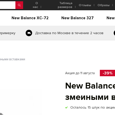
О
Таблица
Отзывы
Образы
нас
размеров
New Balance XC-72
New Balance 327
New
 примерку
Доставка по Москве в течение 2 часов
иными вставками
-39%
Акция до 11 августа
New Balanc
змеиными 
Осталось
15
штук по акци