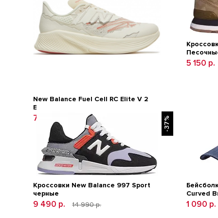
Кроссовк
Песочны
5 150 р.
New Balance Fuel Cell RC Elite V 2
Energy White
7 490 р.
18 990 р.
-37%
Кроссовки New Balance 997 Sport
Бейсболк
черные
Curved B
9 490 р.
1 090 р.
14 990 р.