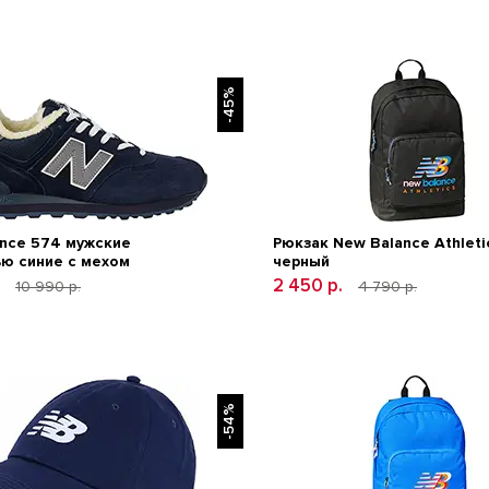
-45%
nce 574 мужские
Рюкзак New Balance Athleti
ю синие с мехом
черный
.
2 450 р.
10 990 р.
4 790 р.
-54%