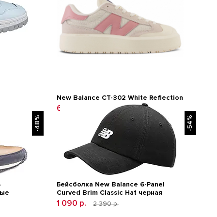
New Balance CT-302 White Reflection
6 990 р.
0 р.
-48%
-54%
4
Бейсболка New Balance 6-Panel
вые
Curved Brim Classic Hat черная
1 090 р.
2 390 р.