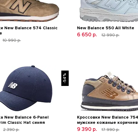
и New Balance 574 Classic
New Balance 550 All White
е
6 650 р.
12 990 р.
10 990 р.
-54%
а New Balance 6-Panel
Кроссовки New Balance 75
rim Classic Hat синяя
мужские кожаные коричне
9 390 р.
2 390 р.
17 990 р.