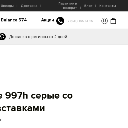
Гарантии и
Звезды
Доставка
Блог
Контакты
возврат
 Balance 574
Акции
+7 (931) 105-61-65
Доставка в регионы от 2 дней
e 997h серые со
вставками
и