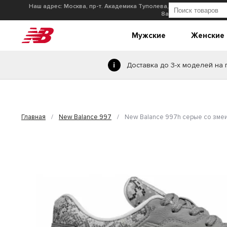
Наш адрес: Москва, пр-т. Академика Туполева,
8а
Мужские
Женские
Доставка до 3-х моделей на
Главная
/
New Balance 997
/
New Balance 997h серые со зме