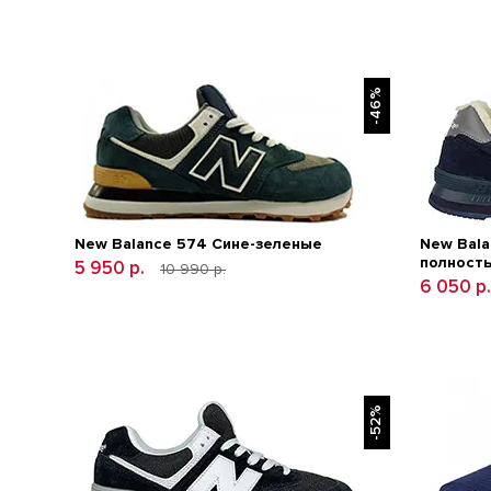
-46%
New Balance 574 Сине-зеленые
New Bala
полность
5 950 р.
10 990 р.
6 050 р
-52%