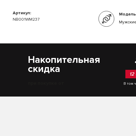
Артикул:
Модель
NB001WM237
Мужские
Накопительная
скидка
12
при покупке от
В том 