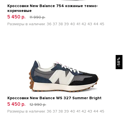
Кроссовки New Balance 754 кожаные темно-
коричневые
5 450 р.
11 990 р.
Размеры в наличии:
36
37
38
39
40
41
42
43
44
45
БЫСТРЫЙ ПРОСМОТР
-58%
Кроссовки New Balance WS 327 Summer Bright
5 450 р.
12 990 р.
Размеры в наличии:
36
37
38
39
40
41
42
43
44
45