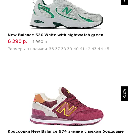
New Balance 530 White with nightwatch green
6 290 р.
11 990 р.
Размеры в наличии:
36
37
38
39
40
41
42
43
44
45
БЫСТРЫЙ ПРОСМОТР
-52%
Кроссовки New Balance 574 зимние с мехом бордовые