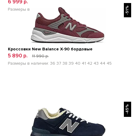
6 999 р.
БЫСТРЫЙ ПРОСМОТР
10 900 р.
-51%
Размеры в наличии:
35
37
38
39
40
Кроссовки New Balance Х-90 бордовые
5 890 р.
11 990 р.
Размеры в наличии:
36
37
38
39
40
41
42
43
44
45
БЫСТРЫЙ ПРОСМОТР
-45%