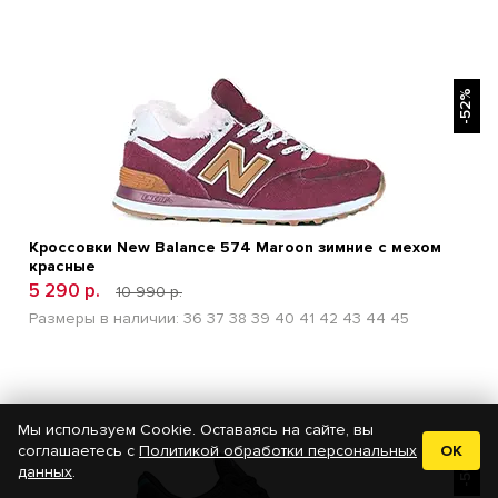
БЫСТРЫЙ ПРОСМОТР
-52%
Кроссовки New Balance 574 Maroon зимние с мехом
красные
5 290 р.
10 990 р.
Размеры в наличии:
36
37
38
39
40
41
42
43
44
45
Мы используем Cookie. Оставаясь на сайте, вы
БЫСТРЫЙ ПРОСМОТР
соглашаетесь с
Политикой обработки персональных
OK
-50%
данных
.