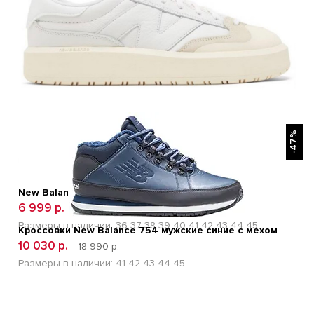
БЫСТРЫЙ ПРОСМОТР
-47%
New Balance CT-302 White Moonbeam
6 999 р.
11 900 р.
Размеры в наличии:
36
37
38
39
40
41
42
43
44
45
Кроссовки New Balance 754 мужские синие с мехом
10 030 р.
18 990 р.
Размеры в наличии:
41
42
43
44
45