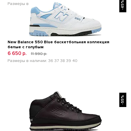
-45%
Размеры в наличии:
36
37
38
39
40
New Balance 550 Blue баскетбольная коллекция
белые с голубым
6 650 р.
11 990 р.
Размеры в наличии:
36
37
38
39
40
БЫСТРЫЙ ПРОСМОТР
-55%