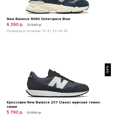
New Balance 9060 Outerspace Blue
6 390 р.
12 590 р.
Размеры в наличии:
41
42
43
44
45
БЫСТРЫЙ ПРОСМОТР
-54%
Кроссовки New Balance 237 Classic мужские темно-
синие
5 790 р.
12 590 р.