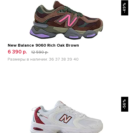
-49%
New Balance 9060 Rich Oak Brown
6 390 р.
12 590 р.
Размеры в наличии:
36
37
38
39
40
БЫСТРЫЙ ПРОСМОТР
-56%