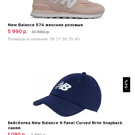
New Balance 574 женские розовые
5 990 р.
10 990 р.
Размеры в наличии:
36
37
38
39
40
БЫСТРЫЙ ПРОСМОТР
-54%
Бейсболка New Balance 6 Panel Curved Brim Snapback
синяя
1 090 р.
2 390 р.