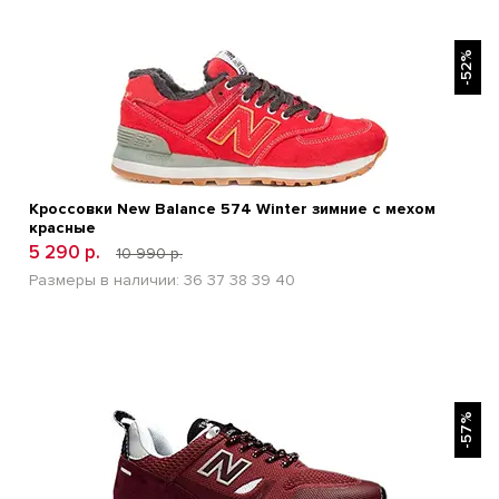
БЫСТРЫЙ ПРОСМОТР
-52%
Кроссовки New Balance 574 Winter зимние с мехом
красные
5 290 р.
10 990 р.
Размеры в наличии:
36
37
38
39
40
БЫСТРЫЙ ПРОСМОТР
-57%