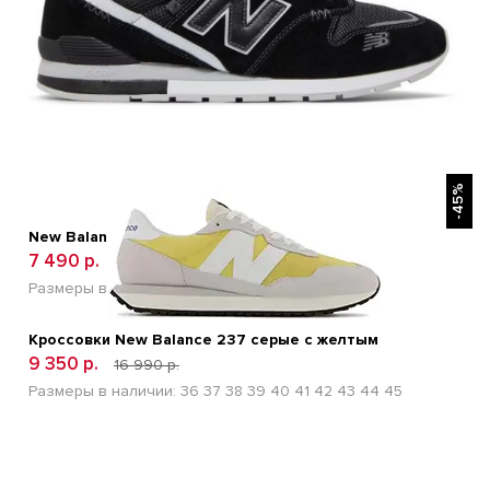
БЫСТРЫЙ ПРОСМОТР
-45%
New Balance 996 Черные
7 490 р.
12 600 р.
Размеры в наличии:
41
42
43
44
45
Кроссовки New Balance 237 серые с желтым
9 350 р.
16 990 р.
Размеры в наличии:
36
37
38
39
40
41
42
43
44
45