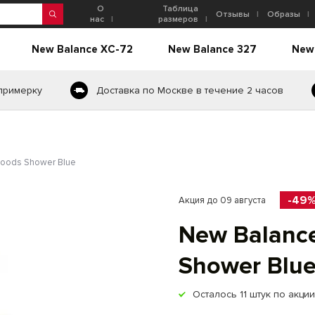
О
Таблица
Отзывы
Образы
нас
размеров
New Balance XC-72
New Balance 327
New
 примерку
Доставка по Москве в течение 2 часов
goods Shower Blue
-49
Акция до 09 августа
New Balance
Shower Blu
Осталось
11
штук по акции