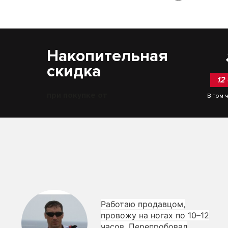
Накопительная
скидка
12
при покупке от
В том 
Работаю продавцом,
провожу на ногах по 10–12
часов. Перепробовал