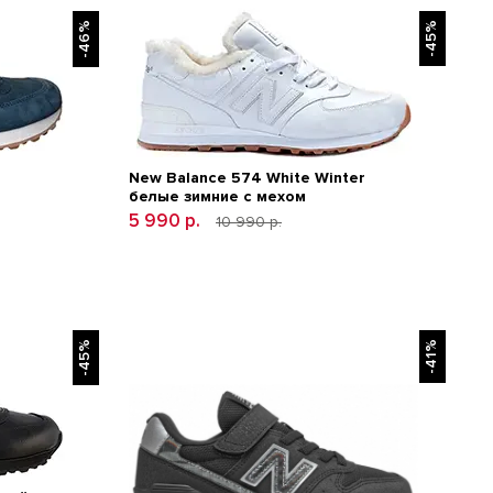
-46%
-45%
New Balance 574 White Winter
белые зимние с мехом
5 990 р.
10 990 р.
-45%
-41%