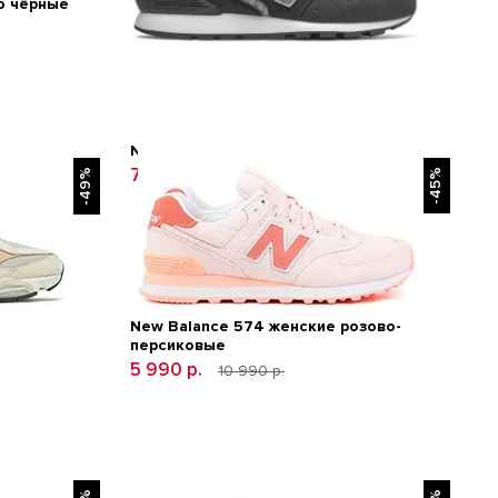
ю чёрные
New Balance 996 Темно-серые
7 490 р.
12 600 р.
-49%
-45%
New Balance 574 женские розово-
персиковые
5 990 р.
10 990 р.