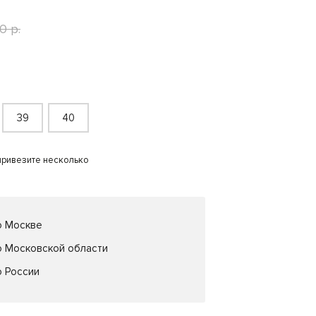
0 р.
39
40
привезите несколько
о Москве
о Московской области
о России