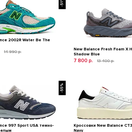
-51%
nce 2002R Water Be The
New Balance Fresh Foam X H
.
14 990 р.
Shadow Blue
7 800 р.
13 400 р.
-55%
nce 997 Sport USA темно-
Кроссовки New Balance CT
белым
Navy