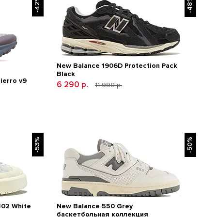
-42%
-48%
New Balance 1906D Protection Pack
Black
ierro v9
6 290 р.
11 990 р.
-53%
-50%
302 White
New Balance 550 Grey
баскетбольная коллекция