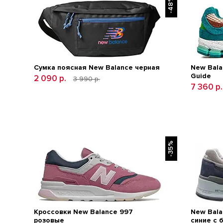
-48%
Сумка поясная New Balance черная
New Bala
Guide
2 090 р.
3 990 р.
7 360 р
-35%
Кроссовки New Balance 997
New Bala
розовые
синие с 