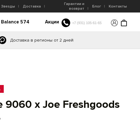
Гарантии и
Звезды
Доставка
Блог
Контакты
возврат
 Balance 574
Акции
+7 (931) 105-61-65
Доставка в регионы от 2 дней
%
 9060 x Joe Freshgoods
e