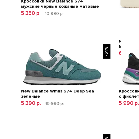
Кроссовки New Balance 574
мужские черные кожаные матовые
5 350 р.
10 990 р.
New Bala
Moonbe
-51%
6 999 р
New Balance Wmns 574 Deep Sea
Кроссовк
зеленые
с фиоле
5 390 р.
5 990 р
10 990 р.