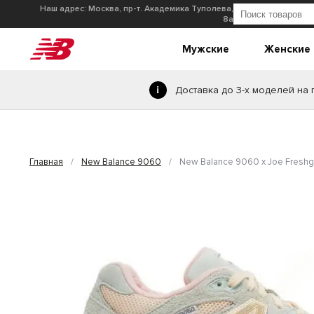
Наш адрес: Москва, пр-т. Академика Туполева,
8а
Мужские
Женские
Доставка до 3-х моделей на
Главная
/
New Balance 9060
/
New Balance 9060 x Joe Fresh