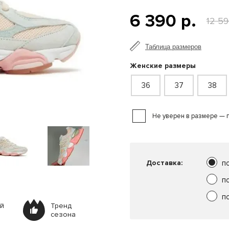
6 390 р.
12 59
Таблица размеров
Женские размеры
36
37
38
Не уверен в размере — 
Доставка:
п
п
п
ей
Тренд
сезона