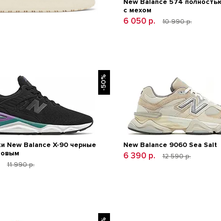
New Balance 574 полность
с мехом
6 050 р.
10 990 р.
nce CT-302 White
am
-50%
.
11 900 р.
и New Balance Х-90 черные
New Balance 9060 Sea Salt
товым
6 390 р.
12 590 р.
.
11 990 р.