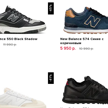
-45%
nce 550 Black Shadow
New Balance 574 Синие с
коричневым
.
11 990 р.
5 950 р.
10 990 р.
-41%