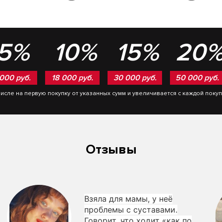
5%
10%
15%
20
 000 руб.
18 000 руб.
30 000 руб.
50 000 руб.
числе на первую покупку от указанных сумм и увеличивается с каждой поку
Отзывы
Взяла для мамы, у неё
проблемы с суставами.
Говорит, что ходит «как по