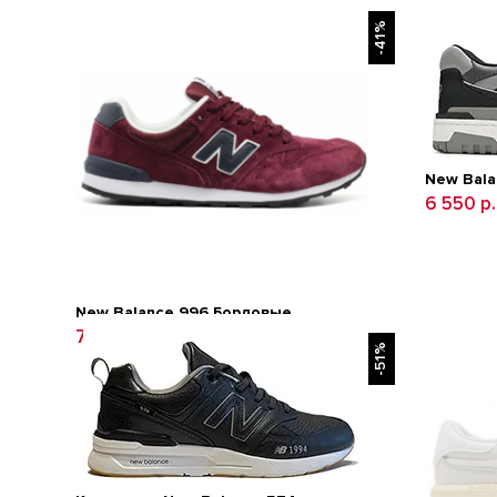
-41%
New Bala
6 550 р
New Balance 996 Бордовые
7 490 р.
12 600 р.
-51%