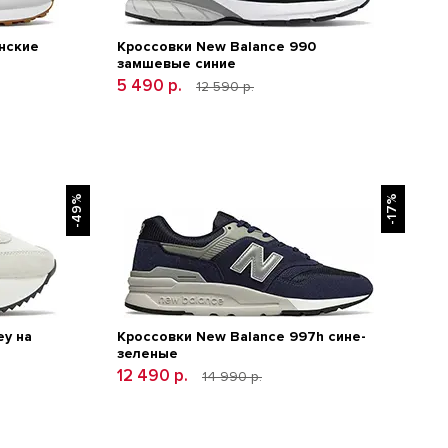
енские
Кроссовки New Balance 990
замшевые синие
5 490 р.
12 590 р.
-49%
-17%
ey на
Кроссовки New Balance 997h сине-
зеленые
12 490 р.
14 990 р.