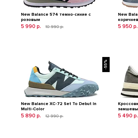
New Balance 574 темно-синие с
New Bala
розовым
коричне
5 990 р.
5 950 р
10 990 р.
-55%
New Balance XC-72 Set To Debut In
Кроссовк
Multi-Color
замшевы
5 890 р.
5 490 р
12 990 р.