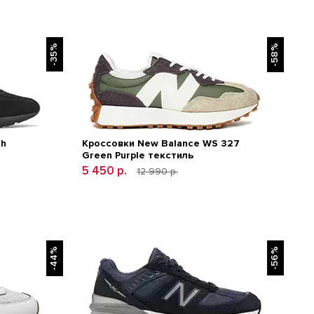
-35%
-58%
7h
Кроссовки New Balance WS 327
Green Purple текстиль
5 450 р.
12 990 р.
-44%
-56%