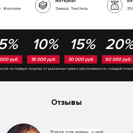
Материал
Ве
, Женские
Замша, Текстиль
35
5%
10%
15%
20
 000 руб.
18 000 руб.
30 000 руб.
50 000 руб.
числе на первую покупку от указанных сумм и увеличивается с каждой поку
Отзывы
Взяла для мамы, у неё