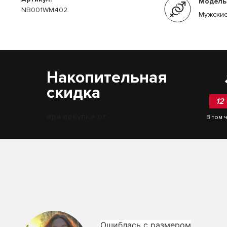
Модель
NB001WM402
Мужские
Накопительная
скидка
12
при покупке от
В том 
Ошиблась с размером