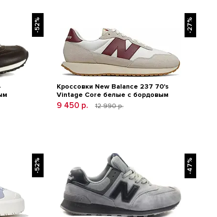
-52%
-27%
4
Кроссовки New Balance 237 70's
ым
Vintage Core белые с бордовым
9 450 р.
12 990 р.
-52%
-47%