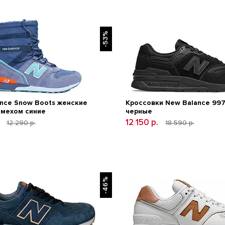
-53%
nce Snow Boots женские
Кроссовки New Balance 99
 мехом синие
черные
.
12 150 р.
12 290 р.
18 590 р.
-46%