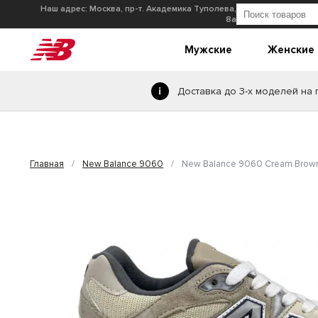
Наш адрес: Москва, пр-т. Академика Туполева,
8а
Мужские
Женские
Доставка до 3-х моделей на
Главная
/
New Balance 9060
/
New Balance 9060 Cream Brow