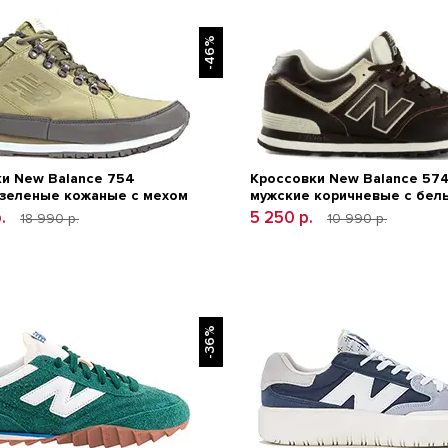
-46%
и New Balance 754
Кроссовки New Balance 57
 зеленые кожаные с мехом
мужские коричневые с бел
р.
5 250 р.
18 990 р.
10 990 р.
-36%