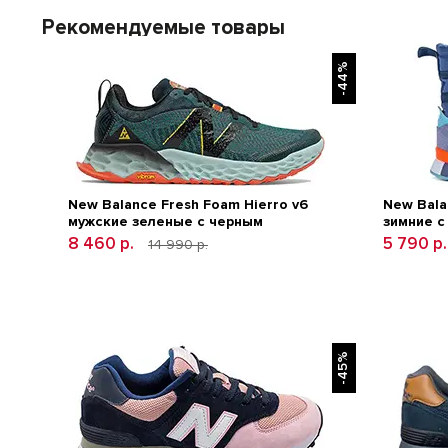
Рекомендуемые товары
-44%
New Balance Fresh Foam Hierro v6
New Bala
мужские зеленые с черным
зимние с
8 460 р.
5 790 р
14 990 р.
-45%