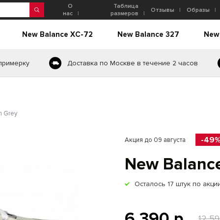
О
Таблица
Отзывы
Образы
нас
размеров
New Balance XC-72
New Balance 327
New
 примерку
Доставка по Москве в течение 2 часов
n Grey
-49
Акция до 09 августа
New Balanc
Осталось
17
штук по акци
6 390 р.
12 59