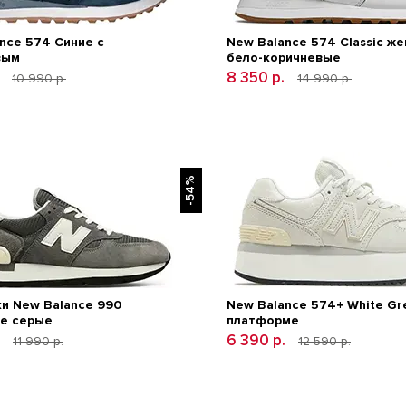
nce 574 Синие с
New Balance 574 Classic ж
вым
бело-коричневые
.
8 350 р.
10 990 р.
14 990 р.
-54%
и New Balance 990
New Balance 574+ White Gr
е серые
платформе
.
6 390 р.
11 990 р.
12 590 р.