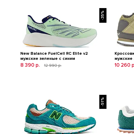
-35%
New Balance FuelCell RC Elite v2
Кроссовк
мужские зеленые с синим
мужские
8 390 р.
10 260 
12 990 р.
-51%