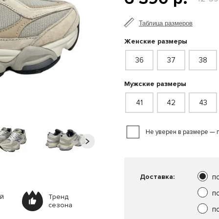
Таблица размеров
Женские размеры
36
37
38
Мужские размеры
41
42
43
Не уверен в размере — 
Доставка:
п
п
ей
Тренд
сезона
п