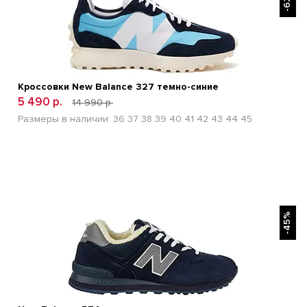
-63%
Кроссовки New Balance 327 темно-синие
5 490 р.
14 990 р.
Размеры в наличии:
36
37
38
39
40
41
42
43
44
45
БЫСТРЫЙ ПРОСМОТР
-45%