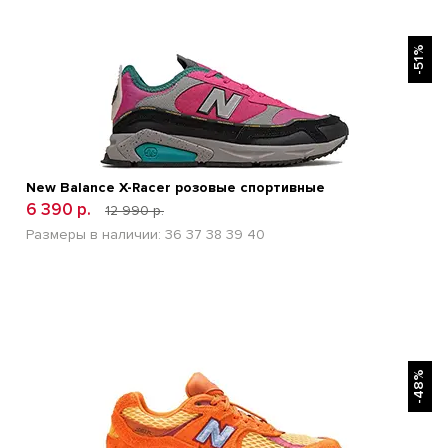
БЫСТРЫЙ ПРОСМОТР
-51%
New Balance X-Racer розовые спортивные
6 390 р.
12 990 р.
Размеры в наличии:
36
37
38
39
40
БЫСТРЫЙ ПРОСМОТР
-48%