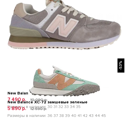
БЫСТРЫЙ ПРОСМОТР
-53%
New Balance 574 Grey Pink Детские
7 490 р.
10 090 р.
New Balance XC-72 замшевые зеленые
Размеры в наличии:
30
31
32
33
34
35
5 890 р.
12 590 р.
Размеры в наличии:
36
37
38
39
40
41
42
43
44
45