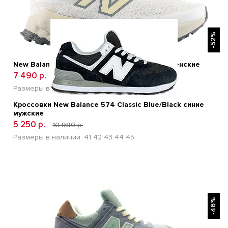
БЫСТРЫЙ ПРОСМОТР
-52%
New Balance Fresh Foam X Garoe V2 White Женские
7 490 р.
13 400 р.
Размеры в наличии:
36
37
38
39
40
Кроссовки New Balance 574 Classic Blue/Black синие
мужские
5 250 р.
10 990 р.
Размеры в наличии:
41
42
43
44
45
БЫСТРЫЙ ПРОСМОТР
-46%