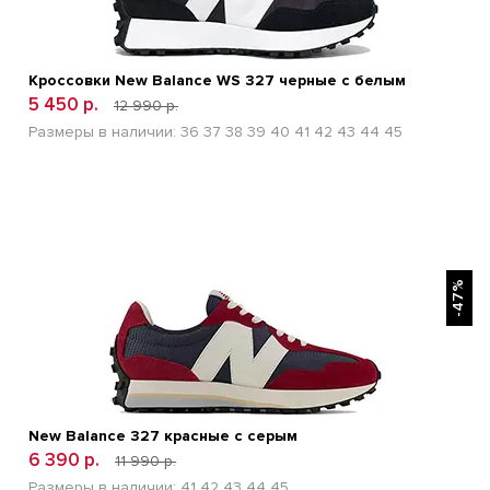
Кроссовки New Balance WS 327 черные с белым
5 450 р.
12 990 р.
Размеры в наличии:
36
37
38
39
40
41
42
43
44
45
БЫСТРЫЙ ПРОСМОТР
-47%
New Balance 327 красные с серым
6 390 р.
11 990 р.
Размеры в наличии:
41
42
43
44
45