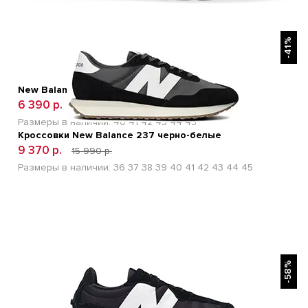
БЫСТРЫЙ ПРОСМОТР
-41%
New Balance 996 Бело-синие
6 390 р.
12 600 р.
Размеры в наличии:
40
41
42
43
44
45
Кроссовки New Balance 237 черно-белые
9 370 р.
15 990 р.
Размеры в наличии:
36
37
38
39
40
41
42
43
44
45
БЫСТРЫЙ ПРОСМОТР
-58%