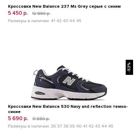
Кроссовки New Balance 237 Ms Grey серые с синим
5 450 р.
12 990 р.
Размеры в наличии:
41
42
43
44
45
БЫСТРЫЙ ПРОСМОТР
-53%
Кроссовки New Balance 530 Navy and reflection темно-
синие
5 690 р.
11 990 р.
Размеры в наличии:
36
37
38
39
40
41
42
43
44
45