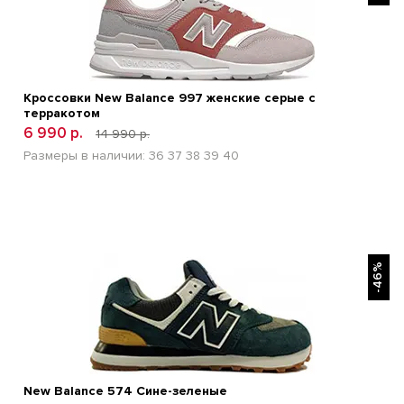
Кроссовки New Balance 997 женские серые с
терракотом
6 990 р.
14 990 р.
Размеры в наличии:
36
37
38
39
40
БЫСТРЫЙ ПРОСМОТР
-46%
New Balance 574 Сине-зеленые