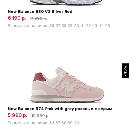
New Balance 530 V2 Silver Red
6 190 р.
11 990 р.
Размеры в наличии:
36
37
38
39
40
41
42
43
44
45
БЫСТРЫЙ ПРОСМОТР
-45%
New Balance 574 Pink with grey розовые с серым
5 990 р.
10 990 р.
Размеры в наличии:
36
37
38
39
40