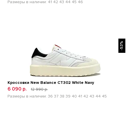
Размеры в наличии:
41
42
43
44
45
46
БЫСТРЫЙ ПРОСМОТР
-53%
Кроссовки New Balance CT302 White Navy
6 090 р.
12 990 р.
Размеры в наличии:
36
37
38
39
40
41
42
43
44
45