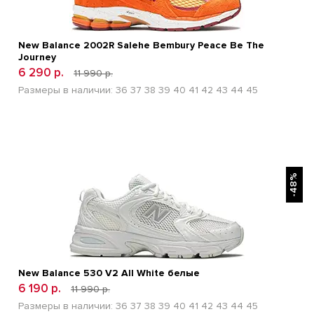
New Balance 2002R Salehe Bembury Peace Be The
Journey
6 290 р.
11 990 р.
Размеры в наличии:
36
37
38
39
40
41
42
43
44
45
БЫСТРЫЙ ПРОСМОТР
-48%
New Balance 530 V2 All White белые
6 190 р.
11 990 р.
Размеры в наличии:
36
37
38
39
40
41
42
43
44
45