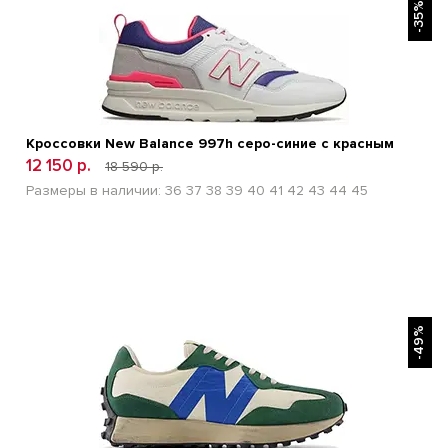
-35%
Кроссовки New Balance 997h серо-синие с красным
12 150 р.
18 590 р.
Размеры в наличии:
36
37
38
39
40
41
42
43
44
45
БЫСТРЫЙ ПРОСМОТР
-49%