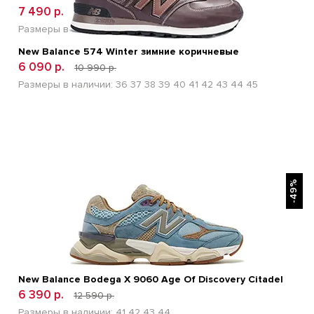
7 490 р.
12 600 р.
Размеры в наличии:
41
42
43
44
45
New Balance 574 Winter зимние коричневые
6 090 р.
10 990 р.
Размеры в наличии:
36
37
38
39
40
41
42
43
44
45
БЫСТРЫЙ ПРОСМОТР
-49%
New Balance Bodega X 9060 Age Of Discovery Citadel
6 390 р.
12 590 р.
Размеры в наличии:
41
42
43
44