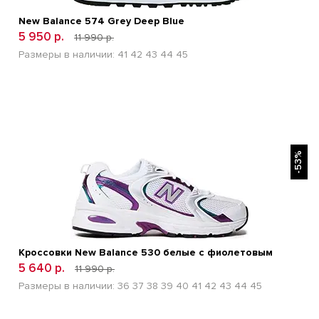
New Balance 574 Grey Deep Blue
5 950 р.
11 990 р.
Размеры в наличии:
41
42
43
44
45
БЫСТРЫЙ ПРОСМОТР
-53%
Кроссовки New Balance 530 белые с фиолетовым
5 640 р.
11 990 р.
Размеры в наличии:
36
37
38
39
40
41
42
43
44
45