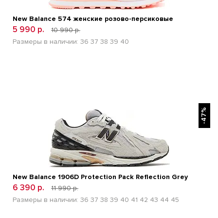
New Balance 574 женские розово-персиковые
5 990 р.
10 990 р.
Размеры в наличии:
36
37
38
39
40
БЫСТРЫЙ ПРОСМОТР
-47%
New Balance 1906D Protection Pack Reflection Grey
6 390 р.
11 990 р.
Размеры в наличии:
36
37
38
39
40
41
42
43
44
45