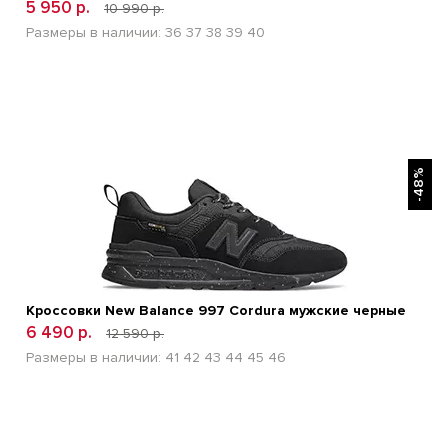
5 950 р.
10 990 р.
Размеры в наличии:
36
37
38
39
40
БЫСТРЫЙ ПРОСМОТР
-48%
Кроссовки New Balance 997 Cordura мужские черные
6 490 р.
12 590 р.
Размеры в наличии:
41
42
43
44
45
46