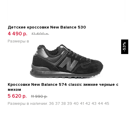
Детские кроссовки New Balance 530
4 490 р.
12 600 р.
БЫСТРЫЙ ПРОСМОТР
Размеры в наличии:
30
31
32
33
34
-53%
Кроссовки New Balance 574 classic зимние черные с
мехом
5 620 р.
11 990 р.
Размеры в наличии:
36
37
38
39
40
41
42
43
44
45