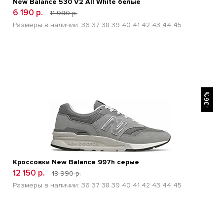
New Balance 530 V2 All White белые
6 190 р.
11 990 р.
Размеры в наличии:
36
37
38
39
40
41
42
43
44
45
БЫСТРЫЙ ПРОСМОТР
-36%
Кроссовки New Balance 997h серые
12 150 р.
18 990 р.
Размеры в наличии:
36
37
38
39
40
41
42
43
44
45