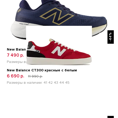
БЫСТРЫЙ ПРОСМОТР
-44%
New Balance Fresh Foam X 880v15 Blue
7 490 р.
13 400 р.
Размеры в наличии:
41
42
43
44
45
46
New Balance CT300 красные с белым
6 690 р.
11 990 р.
Размеры в наличии:
41
42
43
44
45
БЫСТРЫЙ ПРОСМОТР