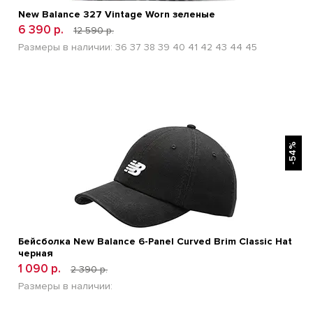
New Balance 327 Vintage Worn зеленые
6 390 р.
12 590 р.
Размеры в наличии:
36
37
38
39
40
41
42
43
44
45
БЫСТРЫЙ ПРОСМОТР
-54%
Бейсболка New Balance 6-Panel Curved Brim Classic Hat
черная
1 090 р.
2 390 р.
Размеры в наличии: