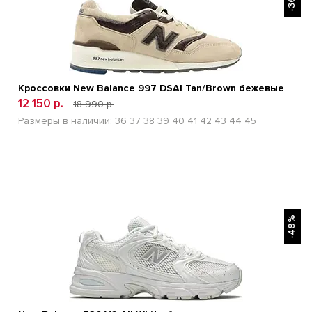
-36%
Кроссовки New Balance 997 DSAI Tan/Brown бежевые
12 150 р.
18 990 р.
Размеры в наличии:
36
37
38
39
40
41
42
43
44
45
БЫСТРЫЙ ПРОСМОТР
-48%