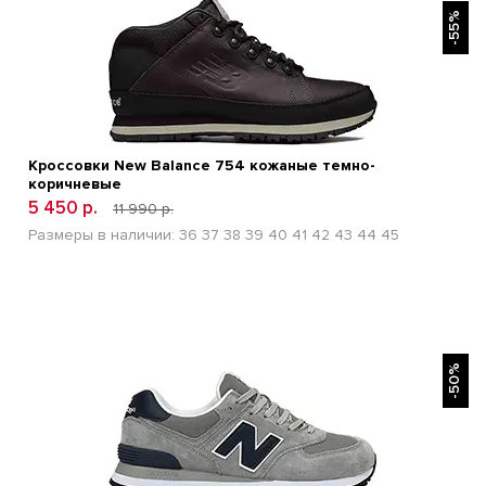
-55%
Кроссовки New Balance 754 кожаные темно-
коричневые
5 450 р.
11 990 р.
Размеры в наличии:
36
37
38
39
40
41
42
43
44
45
БЫСТРЫЙ ПРОСМОТР
-50%