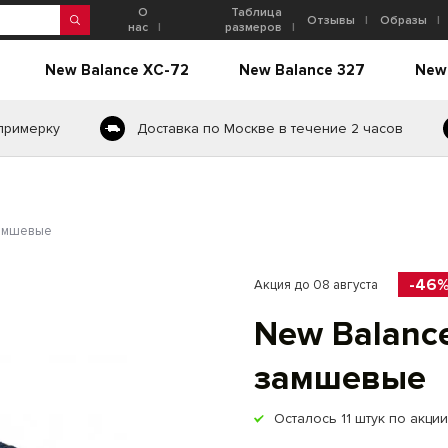
О
Таблица
Отзывы
Образы
нас
размеров
New Balance XC-72
New Balance 327
New
 примерку
Доставка по Москве в течение 2 часов
замшевые
-46
Акция до 08 августа
New Balanc
замшевые
Осталось
11
штук по акции