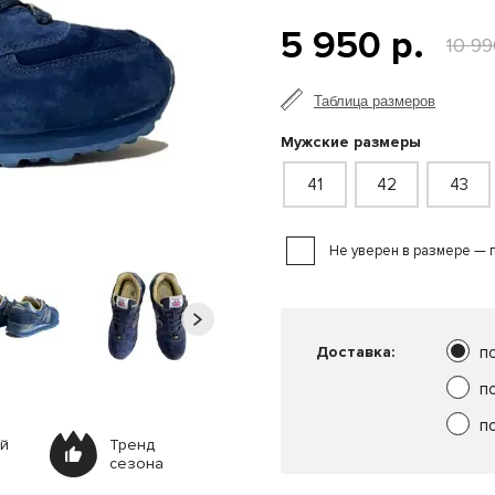
5 950 р.
10 99
Таблица размеров
Мужские размеры
41
42
43
Не уверен в размере — 
Доставка:
п
п
п
ей
Тренд
сезона