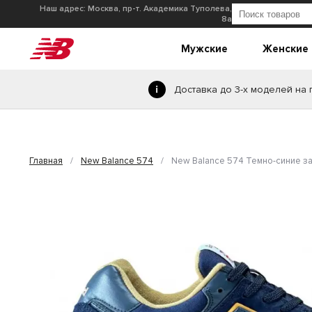
Наш адрес: Москва, пр-т. Академика Туполева,
8а
Мужские
Женские
Доставка до 3-х моделей на
Главная
/
New Balance 574
/
New Balance 574 Темно-синие 