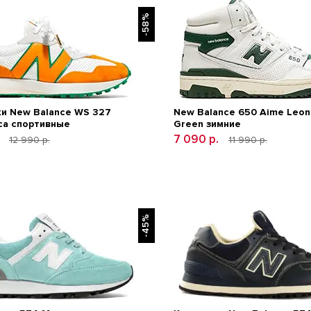
-58%
и New Balance WS 327
New Balance 650 Aime Leon
ca спортивные
Green зимние
.
7 090 р.
12 990 р.
11 990 р.
-45%