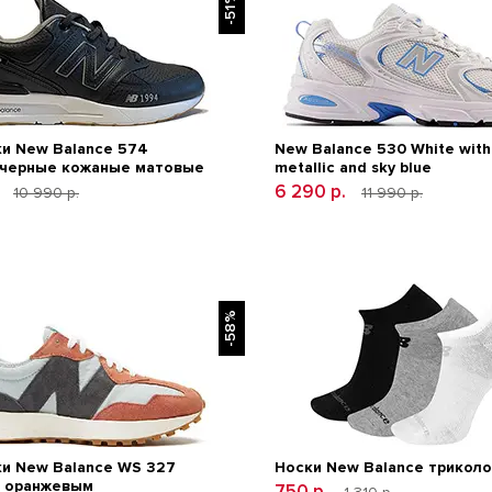
-51%
и New Balance 574
New Balance 530 White with 
 черные кожаные матовые
metallic and sky blue
.
6 290 р.
10 990 р.
11 990 р.
-58%
и New Balance WS 327
Носки New Balance триколо
с оранжевым
750 р.