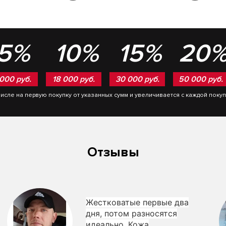
5%
10%
15%
20
 000 руб.
18 000 руб.
30 000 руб.
50 000 руб.
числе на первую покупку от указанных сумм и увеличивается с каждой поку
Отзывы
Жестковатые первые два
дня, потом разносятся
идеально. Кожа