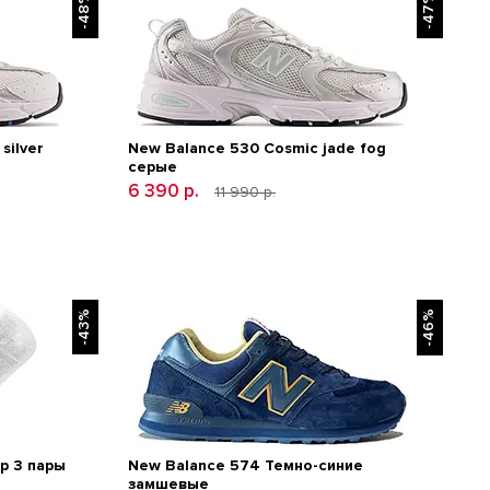
-48%
-47%
silver
New Balance 530 Cosmic jade fog
серые
6 390 р.
11 990 р.
-43%
-46%
р 3 пары
New Balance 574 Темно-синие
замшевые