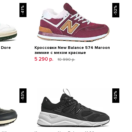
-41%
-52%
 Dore
Кроссовки New Balance 574 Maroon
зимние с мехом красные
5 290 р.
10 990 р.
-53%
-52%