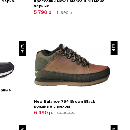
 Чёрно-
Кроссовки New Balance Х-90 моно
черные
5 790 р.
11 990 р.
-47%
-41%
4
ерные
New Balance 754 Brown Black
кожаные с мехом
6 490 р.
10 990 р.