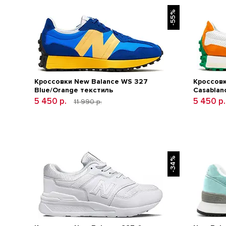
-55%
Кроссовки New Balance WS 327
Кроссовк
Blue/Orange текстиль
Casablan
5 450 р.
5 450 р
11 990 р.
-34%