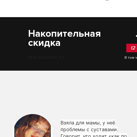
Накопительная
скидка
12
при покупке от
В том 
Взяла для мамы, у неё
проблемы с суставами.
Говорит, что ходит «как по