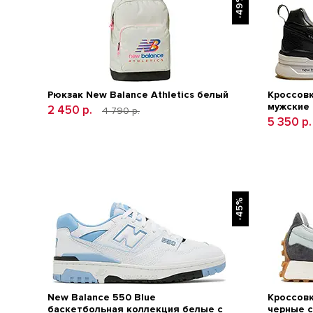
-49%
Рюкзак New Balance Athletics белый
Кроссовк
мужские
2 450 р.
4 790 р.
5 350 р
-45%
New Balance 550 Blue
Кроссовк
баскетбольная коллекция белые с
черные 