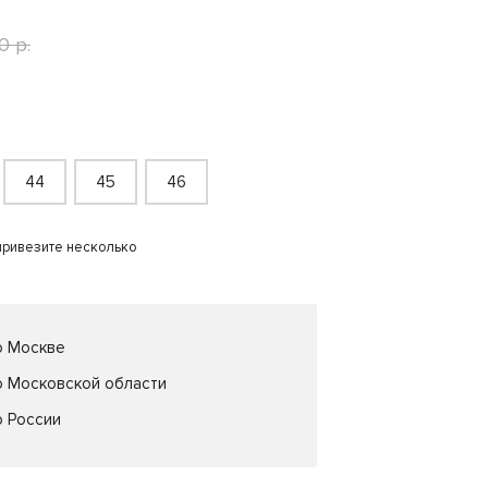
0 р.
44
45
46
привезите несколько
о Москве
о Московской области
о России