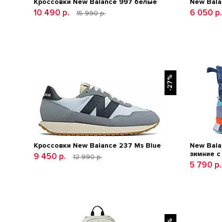
Кроссовки New Balance 997 белые
New Bal
10 490 р.
6 050 р
15 990 р.
-27%
Кроссовки New Balance 237 Ms Blue
New Bala
зимние с
9 450 р.
12 990 р.
5 790 р