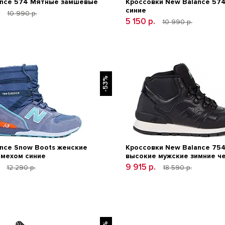
ance 574 Мятные замшевые
Кроссовки New Balance 574
синие
.
10 990 р.
5 150 р.
10 990 р.
-53%
nce Snow Boots женские
Кроссовки New Balance 75
 мехом синие
высокие мужские зимние ч
.
9 915 р.
12 290 р.
18 590 р.