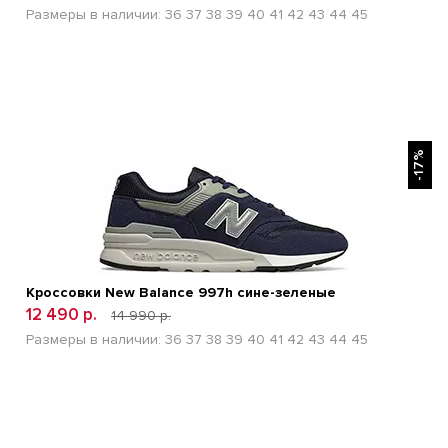
Размеры в наличии:
36
37
38
39
40
41
42
43
44
45
БЫСТРЫЙ ПРОСМОТР
-17%
Кроссовки New Balance 997h сине-зеленые
12 490 р.
14 990 р.
Размеры в наличии:
36
37
38
39
40
41
42
43
44
45