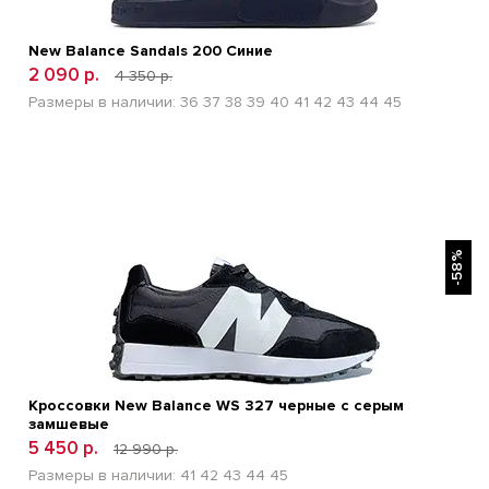
New Balance Sandals 200 Синие
2 090 р.
4 350 р.
Размеры в наличии:
36
37
38
39
40
41
42
43
44
45
БЫСТРЫЙ ПРОСМОТР
-58%
Кроссовки New Balance WS 327 черные с серым
замшевые
5 450 р.
12 990 р.
Размеры в наличии:
41
42
43
44
45