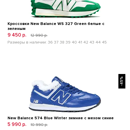
Кроссовки New Balance WS 327 Green белые с
зеленым
9 450 р.
12 990 р.
Размеры в наличии:
36
37
38
39
40
41
42
43
44
45
БЫСТРЫЙ ПРОСМОТР
-45%
New Balance 574 Blue Winter зимние с мехом синие
5 990 р.
10 990 р.