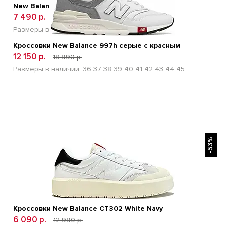
New Balance 880 V12 Серый
7 490 р.
15 600 р.
Размеры в наличии:
36
37
38
39
40
Кроссовки New Balance 997h серые с красным
12 150 р.
18 990 р.
Размеры в наличии:
36
37
38
39
40
41
42
43
44
45
БЫСТРЫЙ ПРОСМОТР
-53%
Кроссовки New Balance CT302 White Navy
6 090 р.
12 990 р.