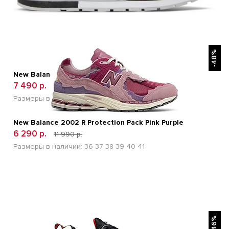
БЫСТРЫЙ ПРОСМОТР
-48%
New Balance 996 Черные
7 490 р.
12 600 р.
Размеры в наличии:
41
42
43
44
45
New Balance 2002 R Protection Pack Pink Purple
6 290 р.
11 990 р.
Размеры в наличии:
36
37
38
39
40
41
БЫСТРЫЙ ПРОСМОТР
-46%