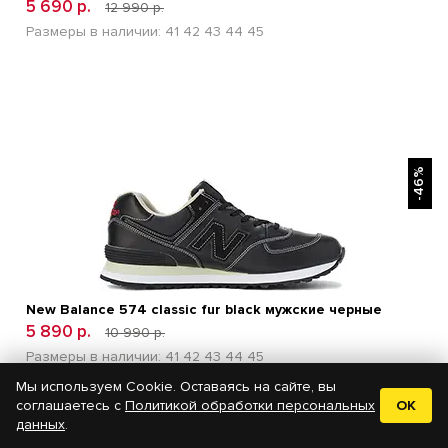
5 690 р.
12 990 р.
Размеры в наличии:
41
42
43
44
45
БЫСТРЫЙ ПРОСМОТР
-46%
New Balance 574 classic fur black мужские черные
5 890 р.
10 990 р.
Размеры в наличии:
41
42
43
44
45
Мы используем Cookie. Оставаясь на сайте, вы
соглашаетесь с
Политикой обработки персональных
OK
данных
.