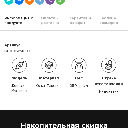
Информация о
Оплата и
Гарантия и
Таблица
продукте
доставка
возврат
размеров
Артикул:
NB001WM093
Модель
Материал
Вес
Страна
изготовления
Женские,
Кожа, Текстиль
350 грамм
Мужские
Индонезия
Накопительная скидка