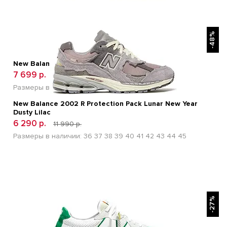
БЫСТРЫЙ ПРОСМОТР
-48%
New Balance 1906A Deep Blue
7 699 р.
14 500 р.
Размеры в наличии:
41
42
43
44
45
New Balance 2002 R Protection Pack Lunar New Year
Dusty Lilac
6 290 р.
11 990 р.
Размеры в наличии:
36
37
38
39
40
41
42
43
44
45
БЫСТРЫЙ ПРОСМОТР
-27%