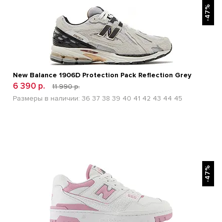
-47%
New Balance 1906D Protection Pack Reflection Grey
6 390 р.
11 990 р.
Размеры в наличии:
36
37
38
39
40
41
42
43
44
45
БЫСТРЫЙ ПРОСМОТР
-47%