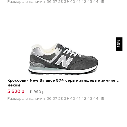
Размеры в наличии:
36
37
38
39
40
41
42
43
44
45
БЫСТРЫЙ ПРОСМОТР
-53%
Кроссовки New Balance 574 серые замшевые зимние с
мехом
5 620 р.
11 990 р.
Размеры в наличии:
36
37
38
39
40
41
42
43
44
45