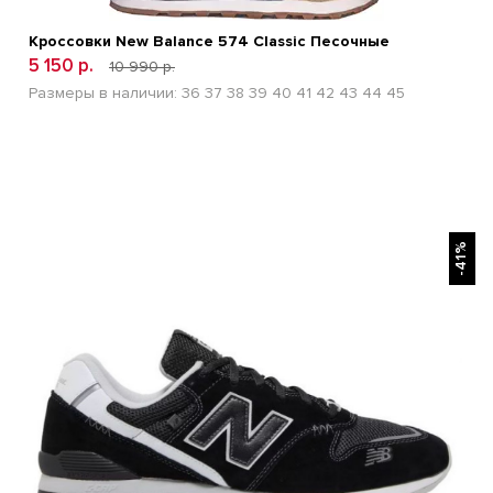
Кроссовки New Balance 574 Classic Песочные
5 150 р.
10 990 р.
Размеры в наличии:
36
37
38
39
40
41
42
43
44
45
БЫСТРЫЙ ПРОСМОТР
-41%