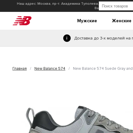
Наш адрес: Москва, пр-т. Академика Туполева,
8а
Мужские
Женские
Доставка до 3-х моделей на
Главная
/
New Balance 574
/
New Balance 574 Suede Gray and 