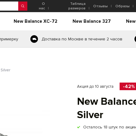
О
Таблица
Отзывы
Образы
нас
размеров
New Balance XC-72
New Balance 327
New
 примерку
Доставка по Москве в течение 2 часов
Silver
-42%
Акция до 10 августа
New Balance
Silver
Осталось
18
штук по акци