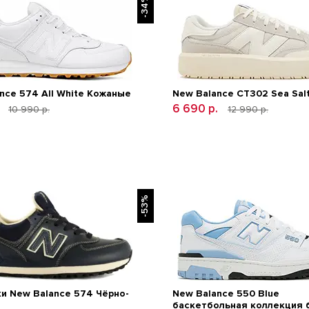
-34%
nce 574 All White Кожаные
New Balance CT302 Sea Sal
.
6 690 р.
10 990 р.
12 990 р.
-53%
и New Balance 574 Чёрно-
New Balance 550 Blue
баскетбольная коллекция 