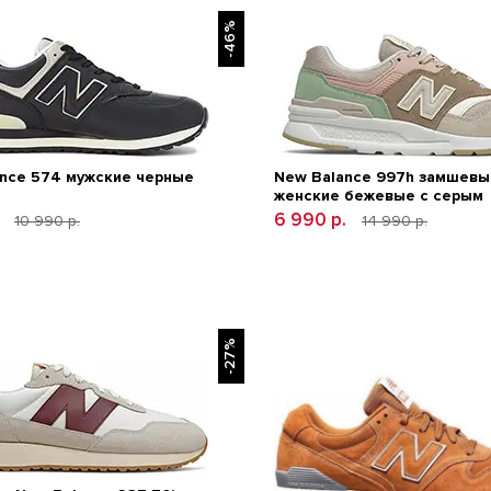
-46%
nce 574 мужские черные
New Balance 997h замшевы
женские бежевые с серым
.
6 990 р.
10 990 р.
14 990 р.
-27%