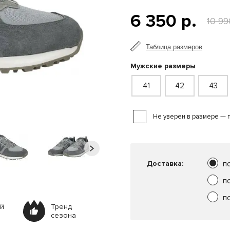
6 350 р.
10 99
Таблица размеров
Мужские размеры
41
42
43
Не уверен в размере — 
Доставка:
п
п
п
ей
Тренд
сезона