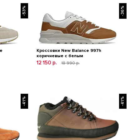
-53%
-36%
е
Кроссовки New Balance 997h
коричневые с белым
12 150 р.
18 990 р.
-41%
-41%