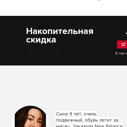
Накопительная
скидка
12
при покупке от
В том 
Сыну 8 лет, очень
подвижный, обувь летит за
месяц. Заказали New Balance