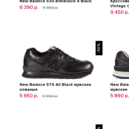
New Balance 530 Athleisure X Black
Кроссовк
Vintage 
6 390 р.
11 990 р.
9 450 р
-50%
New Balance 574 All Black мужские
New Balan
кожаные
мужские
5 950 р.
5 890 р
11 990 р.