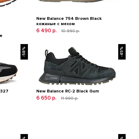
New Balance 754 Brown Black
кожаные с мехом
6 490 р.
10 990 р.
е
-58%
-45%
 327
New Balance RC-2 Black Gum
6 650 р.
11 990 р.