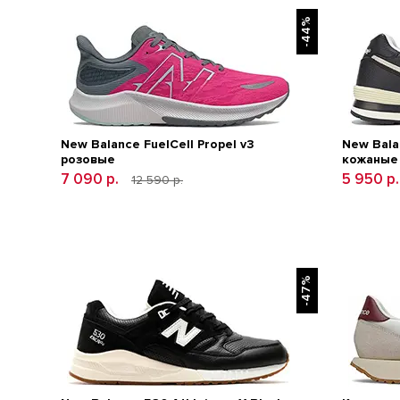
-44%
New Balance FuelCell Propel v3
New Bala
розовые
кожаные
7 090 р.
5 950 р
12 590 р.
-47%