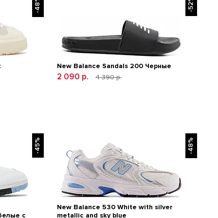
-48%
-52%
t
New Balance Sandals 200 Черные
2 090 р.
4 390 р.
-45%
-48%
New Balance 530 White with silver
белые с
metallic and sky blue