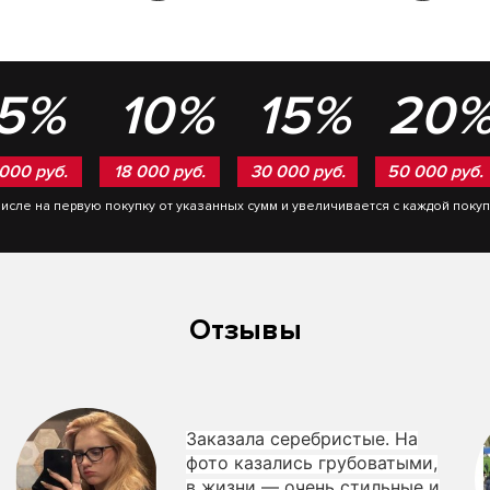
5%
10%
15%
20
 000 руб.
18 000 руб.
30 000 руб.
50 000 руб.
числе на первую покупку от указанных сумм и увеличивается с каждой поку
Отзывы
Заказала серебристые. На
фото казались грубоватыми,
в жизни — очень стильные и