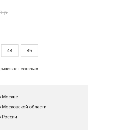
0 р.
44
45
привезите несколько
о Москве
о Московской области
о России