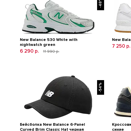
-48%
New Balance 530 White with
New Bala
nightwatch green
7 250 р
6 290 р.
11 990 р.
-54%
Бейсболка New Balance 6-Panel
Кроссовк
Curved Brim Classic Hat черная
синие