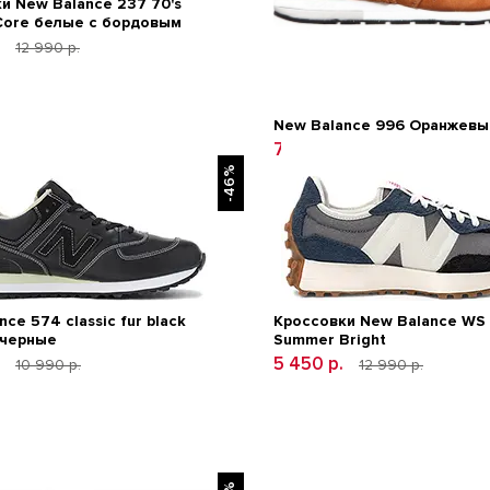
и New Balance 237 70's
Core белые с бордовым
.
12 990 р.
New Balance 996 Оранжевы
7 490 р.
12 600 р.
-46%
ce 574 classic fur black
Кроссовки New Balance WS
 черные
Summer Bright
.
5 450 р.
10 990 р.
12 990 р.