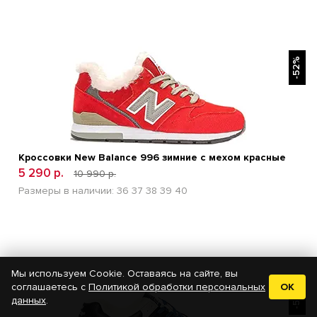
БЫСТРЫЙ ПРОСМОТР
-52%
Кроссовки New Balance 996 зимние с мехом красные
5 290 р.
10 990 р.
Размеры в наличии:
36
37
38
39
40
Мы используем Cookie. Оставаясь на сайте, вы
БЫСТРЫЙ ПРОСМОТР
соглашаетесь с
Политикой обработки персональных
OK
-53%
данных
.