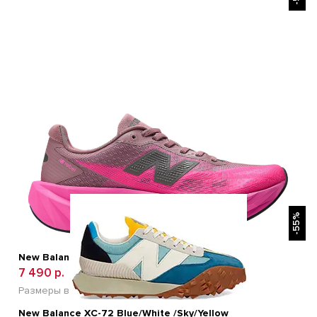
БЫСТРЫЙ ПРОСМОТР
-55%
New Balance FuelCell Rebel v5 Pink
7 490 р.
15 600 р.
Размеры в наличии:
36
37
38
39
40
New Balance XC-72 Blue/White /Sky/Yellow