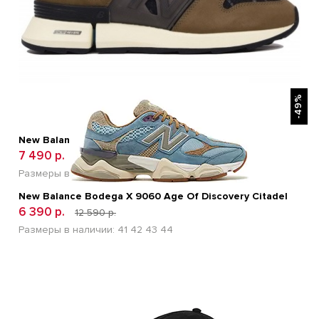
БЫСТРЫЙ ПРОСМОТР
-49%
New Balance Tokyo Design Studio R-C2
7 490 р.
18 990 р.
Размеры в наличии:
41
42
43
44
45
New Balance Bodega X 9060 Age Of Discovery Citadel
6 390 р.
12 590 р.
Размеры в наличии:
41
42
43
44
БЫСТРЫЙ ПРОСМОТР