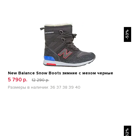
БЫСТРЫЙ ПРОСМОТР
-53%
New Balance Snow Boots зимние с мехом черные
5 790 р.
12 290 р.
Размеры в наличии:
36
37
38
39
40
БЫСТРЫЙ ПРОСМОТР
-52%