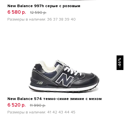
New Balance 997h серые с розовым
6 580 р.
12 590 р.
Размеры в наличии:
36
37
38
39
40
БЫСТРЫЙ ПРОСМОТР
-46%
New Balance 574 темно-синие зимние с мехом
6 520 р.
11 990 р.
Размеры в наличии:
41
42
43
44
45