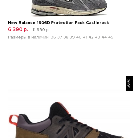
New Balance 1906D Protection Pack Castlerock
6 390 р.
11 990 р.
Размеры в наличии:
36
37
38
39
40
41
42
43
44
45
БЫСТРЫЙ ПРОСМОТР
-61%