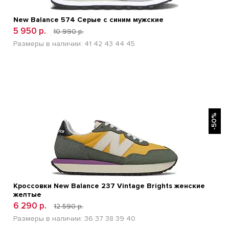
New Balance 574 Серые с синим мужские
5 950 р.
10 990 р.
Размеры в наличии:
41
42
43
44
45
БЫСТРЫЙ ПРОСМОТР
-50%
Кроссовки New Balance 237 Vintage Brights женские
желтые
6 290 р.
12 590 р.
Размеры в наличии:
36
37
38
39
40