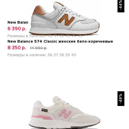
-44%
New Balance 996 Бело-синие
6 390 р.
12 600 р.
Размеры в наличии:
40
41
42
43
44
45
New Balance 574 Classic женские бело-коричневые
8 350 р.
14 990 р.
Размеры в наличии:
36
37
38
39
40
БЫСТРЫЙ ПРОСМОТР
-48%