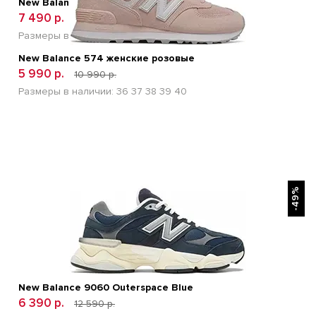
New Balance Fresh Foam X 880v15 Blue
7 490 р.
13 400 р.
Размеры в наличии:
41
42
43
44
45
46
New Balance 574 женские розовые
5 990 р.
10 990 р.
Размеры в наличии:
36
37
38
39
40
БЫСТРЫЙ ПРОСМОТР
-49%
New Balance 9060 Outerspace Blue
6 390 р.
12 590 р.