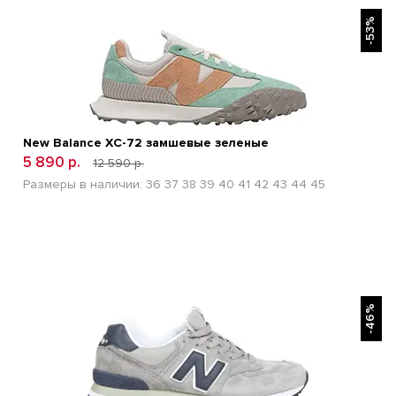
БЫСТРЫЙ ПРОСМОТР
-53%
New Balance XC-72 замшевые зеленые
5 890 р.
12 590 р.
Размеры в наличии:
36
37
38
39
40
41
42
43
44
45
БЫСТРЫЙ ПРОСМОТР
-46%