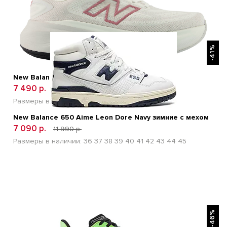
БЫСТРЫЙ ПРОСМОТР
-41%
New Balance Fresh Foam X More V6 White
7 490 р.
15 900 р.
Размеры в наличии:
36
37
38
39
40
41
New Balance 650 Aime Leon Dore Navy зимние с мехом
7 090 р.
11 990 р.
Размеры в наличии:
36
37
38
39
40
41
42
43
44
45
БЫСТРЫЙ ПРОСМОТР
-46%