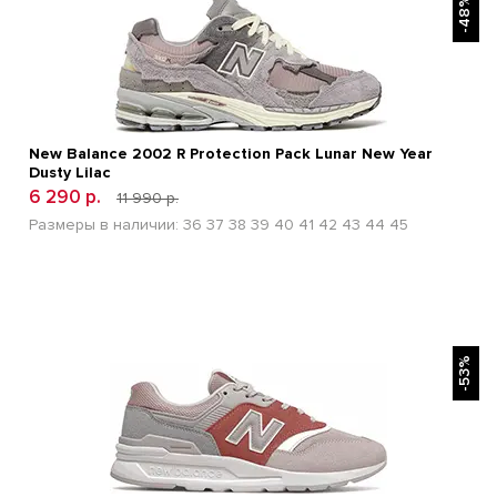
-48%
New Balance 2002 R Protection Pack Lunar New Year
Dusty Lilac
6 290 р.
11 990 р.
Размеры в наличии:
36
37
38
39
40
41
42
43
44
45
БЫСТРЫЙ ПРОСМОТР
-53%