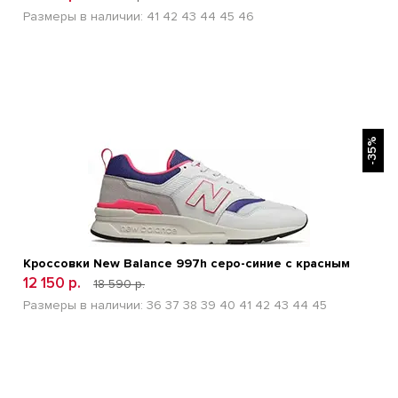
Размеры в наличии:
41
42
43
44
45
46
БЫСТРЫЙ ПРОСМОТР
-35%
Кроссовки New Balance 997h серо-синие с красным
12 150 р.
18 590 р.
Размеры в наличии:
36
37
38
39
40
41
42
43
44
45