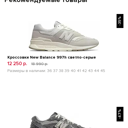
БЫСТРЫЙ ПРОСМОТР
-35%
Кроссовки New Balance 997h светло-серые
12 250 р.
18 990 р.
Размеры в наличии:
36
37
38
39
40
41
42
43
44
45
БЫСТРЫЙ ПРОСМОТР
-47%