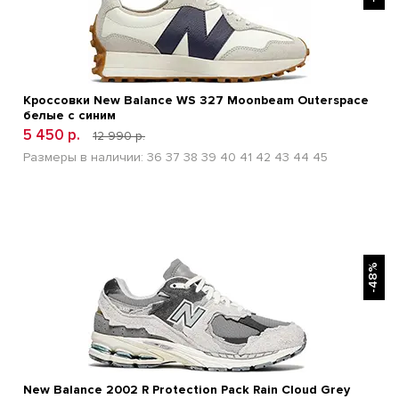
Кроссовки New Balance WS 327 Moonbeam Outerspace
белые с синим
5 450 р.
12 990 р.
Размеры в наличии:
36
37
38
39
40
41
42
43
44
45
БЫСТРЫЙ ПРОСМОТР
-48%
New Balance 2002 R Protection Pack Rain Cloud Grey