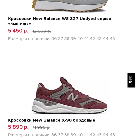
Кроссовки New Balance WS 327 Undyed серые
замшевые
5 450 р.
12 990 р.
Размеры в наличии:
36
37
38
39
40
41
42
43
44
45
БЫСТРЫЙ ПРОСМОТР
-51%
Кроссовки New Balance Х-90 бордовые
5 890 р.
11 990 р.
Размеры в наличии:
36
37
38
39
40
41
42
43
44
45