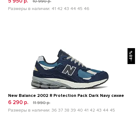
5 950 р.
10 990 р.
Размеры в наличии:
41
42
43
44
45
46
БЫСТРЫЙ ПРОСМОТР
-48%
New Balance 2002 R Protection Pack Dark Navy синие
6 290 р.
11 990 р.
Размеры в наличии:
36
37
38
39
40
41
42
43
44
45