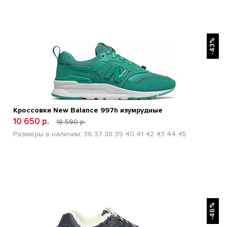
БЫСТРЫЙ ПРОСМОТР
-43%
Кроссовки New Balance 997h изумрудные
10 650 р.
18 590 р.
Размеры в наличии:
36
37
38
39
40
41
42
43
44
45
БЫСТРЫЙ ПРОСМОТР
-46%