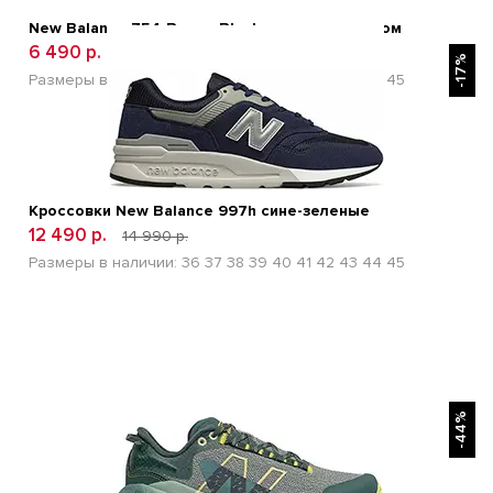
New Balance 754 Brown Black кожаные с мехом
БЫСТРЫЙ ПРОСМОТР
6 490 р.
10 990 р.
-17%
Размеры в наличии:
36
37
38
39
40
41
42
43
44
45
Кроссовки New Balance 997h сине-зеленые
12 490 р.
14 990 р.
Размеры в наличии:
36
37
38
39
40
41
42
43
44
45
БЫСТРЫЙ ПРОСМОТР
-44%