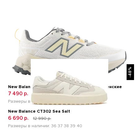
БЫСТРЫЙ ПРОСМОТР
-48%
New Balance Fresh Foam X Garoe V2 White Женские
7 490 р.
13 400 р.
Размеры в наличии:
36
37
38
39
40
New Balance CT302 Sea Salt
6 690 р.
12 990 р.
Размеры в наличии:
36
37
38
39
40