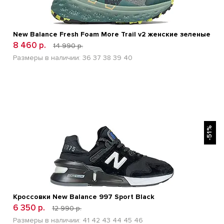
New Balance Fresh Foam More Trail v2 женские зеленые
8 460 р.
14 990 р.
Размеры в наличии:
36
37
38
39
40
БЫСТРЫЙ ПРОСМОТР
-51%
Кроссовки New Balance 997 Sport Black
6 350 р.
12 990 р.
Размеры в наличии:
41
42
43
44
45
46