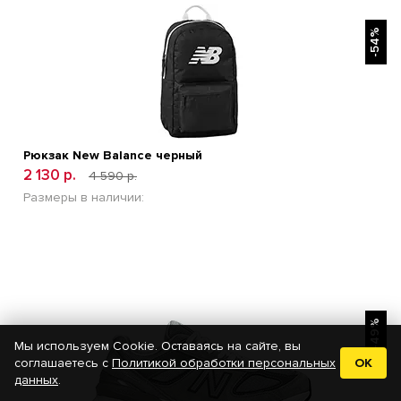
БЫСТРЫЙ ПРОСМОТР
-54%
Рюкзак New Balance черный
2 130 р.
4 590 р.
Размеры в наличии:
БЫСТРЫЙ ПРОСМОТР
-49%
Мы используем Cookie. Оставаясь на сайте, вы
соглашаетесь с
Политикой обработки персональных
OK
данных
.