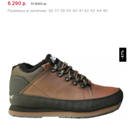
6 290 р.
11 990 р.
Размеры в наличии:
36
37
38
39
40
41
42
43
44
45
БЫСТРЫЙ ПРОСМОТР
-41%