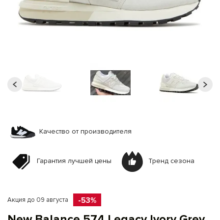
Качество от производителя
Гарантия лучшей цены
Тренд сезона
-53%
Акция до 09 августа
New Balance 574 Legacy Ivory Grey