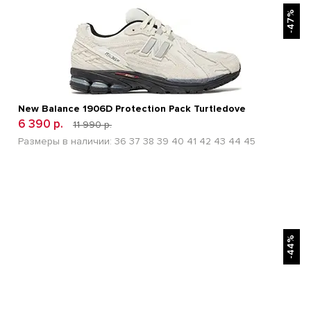
БЫСТРЫЙ ПРОСМОТР
-47%
New Balance 1906D Protection Pack Turtledove
6 390 р.
11 990 р.
Размеры в наличии:
36
37
38
39
40
41
42
43
44
45
БЫСТРЫЙ ПРОСМОТР
-44%