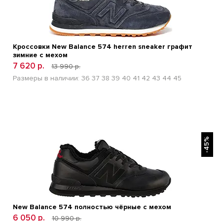
Кроссовки New Balance 574 herren sneaker графит
зимние с мехом
7 620 р.
13 990 р.
Размеры в наличии:
36
37
38
39
40
41
42
43
44
45
БЫСТРЫЙ ПРОСМОТР
-45%
New Balance 574 полностью чёрные с мехом
6 050 р.
10 990 р.