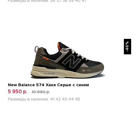
Размеры в наличии:
36
37
38
39
40
41
БЫСТРЫЙ ПРОСМОТР
-46%
New Balance 574 Хаки Cерые с синим
5 950 р.
10 990 р.
Размеры в наличии:
41
42
43
44
45