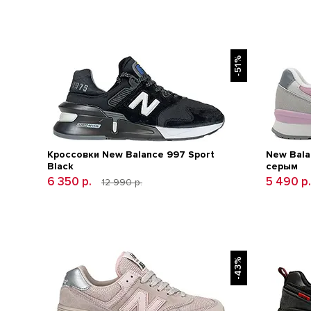
-51%
Кроссовки New Balance 997 Sport
New Bala
Black
серым
6 350 р.
5 490 р
12 990 р.
-43%