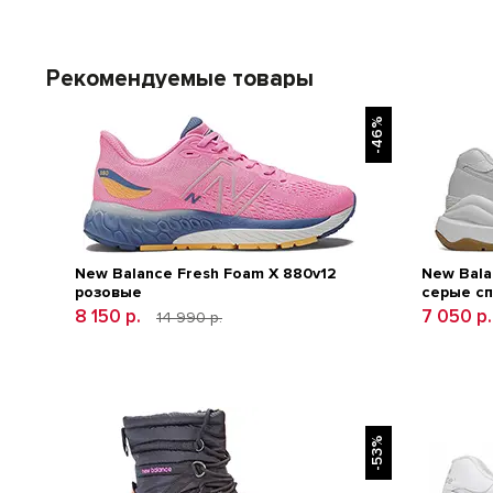
Рекомендуемые товары
-46%
New Balance Fresh Foam X 880v12
New Bala
розовые
серые с
8 150 р.
7 050 р
14 990 р.
-53%