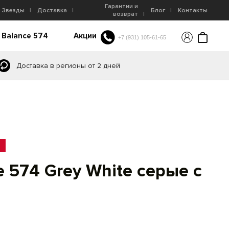
Гарантии и
Звезды
Доставка
Блог
Контакты
возврат
 Balance 574
Акции
+7 (931) 105-61-65
Доставка в регионы от 2 дней
 574 Grey White серые с