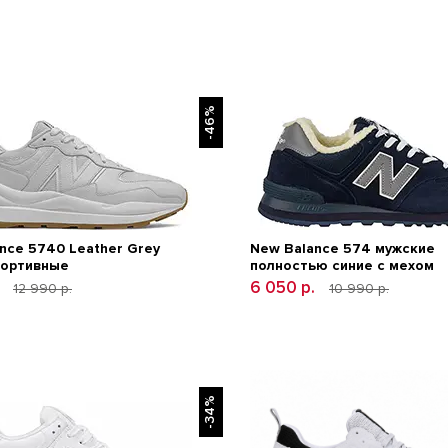
-46%
nce 5740 Leather Grey
New Balance 574 мужские
портивные
полностью синие с мехом
.
6 050 р.
12 990 р.
10 990 р.
-34%