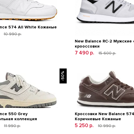
nce 574 All White Кожаные
.
10 990 р.
New Balance RC-2 Мужские
крооссовки
7 490 р.
15 600 р.
-50%
nce 550 Grey
Кроссовки New Balance 57
ольная коллекция
Коричневые Кожаные
.
5 250 р.
11 990 р.
10 990 р.