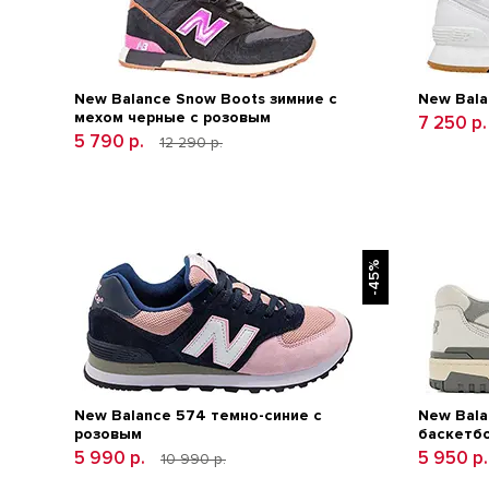
New Balance Snow Boots зимние с
New Bala
мехом черные с розовым
7 250 р
5 790 р.
12 290 р.
-45%
New Balance 574 темно-синие с
New Bala
розовым
баскетб
5 990 р.
5 950 р
10 990 р.