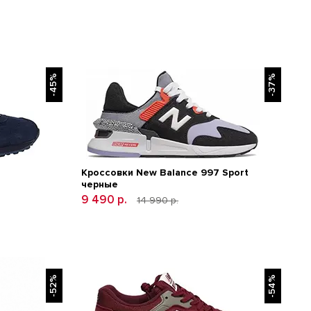
-45%
-37%
Кроссовки New Balance 997 Sport
черные
9 490 р.
14 990 р.
-52%
-54%