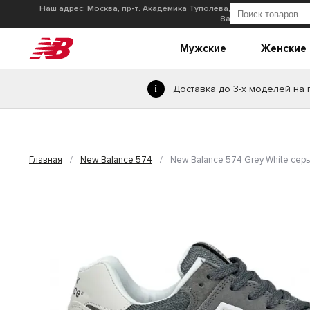
Наш адрес: Москва, пр-т. Академика Туполева,
8а
Мужские
Женские
Доставка до 3-х моделей на
Главная
/
New Balance 574
/
New Balance 574 Grey White сер