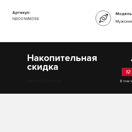
Артикул:
Модель
NB001WM398
Мужские
Накопительная
скидка
12
при покупке от
В том 