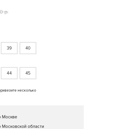
0 р.
39
40
44
45
привезите несколько
о Москве
о Московской области