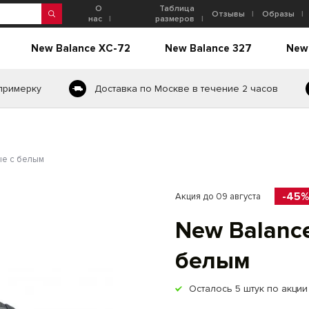
О
Таблица
Отзывы
Образы
нас
размеров
New Balance XC-72
New Balance 327
New
 примерку
Доставка по Москве в течение 2 часов
ые с белым
-45%
Акция до 09 августа
New Balance
белым
Осталось
5
штук по акции