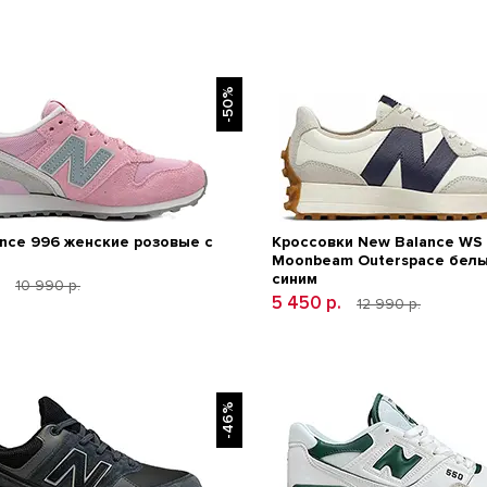
-50%
nce 996 женские розовые с
Кроссовки New Balance WS
Moonbeam Outerspace белы
синим
.
10 990 р.
5 450 р.
12 990 р.
-46%