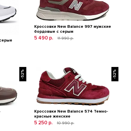
Кроссовки New Balance 997 мужские
бордовые с серым
5 490 р.
11 990 р.
 серые
-52%
-52%
4
Кроссовки New Balance 574 Темно-
красные женские
5 250 р.
10 990 р.