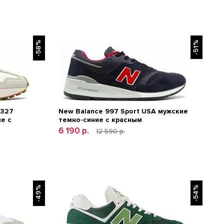
-58%
-51%
 327
New Balance 997 Sport USA мужские
е с
темно-синие с красным
6 190 р.
12 590 р.
-49%
-54%