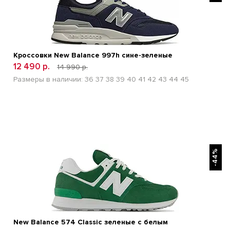
Кроссовки New Balance 997h сине-зеленые
12 490 р.
14 990 р.
Размеры в наличии:
36
37
38
39
40
41
42
43
44
45
БЫСТРЫЙ ПРОСМОТР
-44%
New Balance 574 Classic зеленые с белым