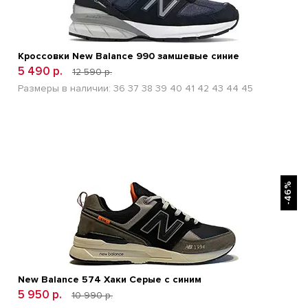
Кроссовки New Balance 990 замшевые синие
5 490 р.
12 590 р.
Размеры в наличии:
36
37
38
39
40
41
42
43
44
45
БЫСТРЫЙ ПРОСМОТР
-46%
New Balance 574 Хаки Cерые с синим
5 950 р.
10 990 р.