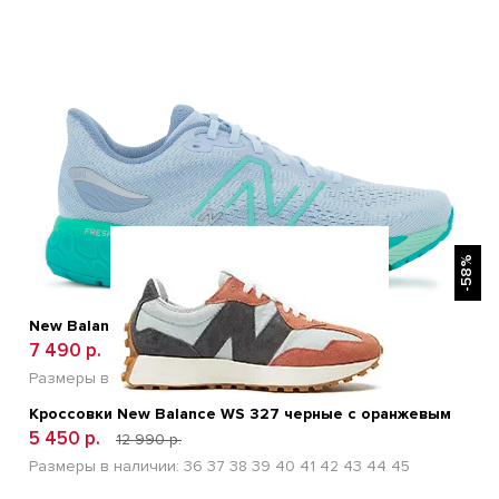
БЫСТРЫЙ ПРОСМОТР
-58%
New Balance 880 V12 Серый
7 490 р.
15 600 р.
Размеры в наличии:
36
37
38
39
40
Кроссовки New Balance WS 327 черные с оранжевым
5 450 р.
12 990 р.
Размеры в наличии:
36
37
38
39
40
41
42
43
44
45