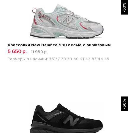
-53%
Кроссовки New Balance 530 белые с бирюзовым
5 650 р.
11 990 р.
Размеры в наличии:
36
37
38
39
40
41
42
43
44
45
БЫСТРЫЙ ПРОСМОТР
-56%