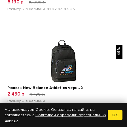
6 190 р.
10 990 р.
Размеры в наличии:
41
42
43
44
45
БЫСТРЫЙ ПРОСМОТР
-49%
Рюкзак New Balance Athletics черный
2 450 р.
4 790 р.
Размеры в наличии:
Мы используем Cookie. Оставаясь на сайте, вы
соглашаетесь с
Политикой обработки персональных
OK
данных
.