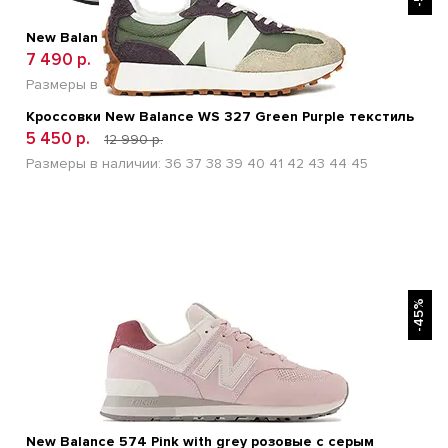
New Balance FuelCell Rebel v5 Orange
7 490 р.
12 600 р.
Размеры в наличии:
41
42
43
44
45
Кроссовки New Balance WS 327 Green Purple текстиль
5 450 р.
12 990 р.
Размеры в наличии:
36
37
38
39
40
41
42
43
44
45
БЫСТРЫЙ ПРОСМОТР
-45%
New Balance 574 Pink with grey розовые с серым