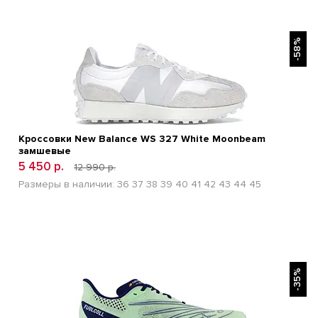
БЫСТРЫЙ ПРОСМОТР
-58%
Кроссовки New Balance WS 327 White Moonbeam
замшевые
5 450 р.
12 990 р.
Размеры в наличии:
36
37
38
39
40
41
42
43
44
45
БЫСТРЫЙ ПРОСМОТР
-35%