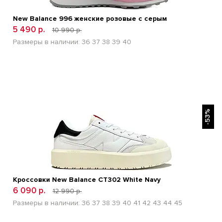
New Balance 996 женские розовые с серым
5 490 р.
10 990 р.
Размеры в наличии:
36
37
38
39
40
БЫСТРЫЙ ПРОСМОТР
-53%
Кроссовки New Balance CT302 White Navy
6 090 р.
12 990 р.
Размеры в наличии:
36
37
38
39
40
41
42
43
44
45