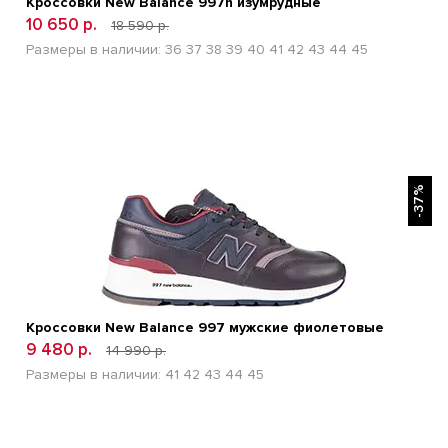
Кроссовки New Balance 997h изумрудные
10 650 р.
18 590 р.
Размеры в наличии:
36
37
38
39
40
41
42
43
44
45
БЫСТРЫЙ ПРОСМОТР
-37%
Кроссовки New Balance 997 мужские фиолетовые
9 480 р.
14 990 р.
Размеры в наличии:
41
42
43
44
45