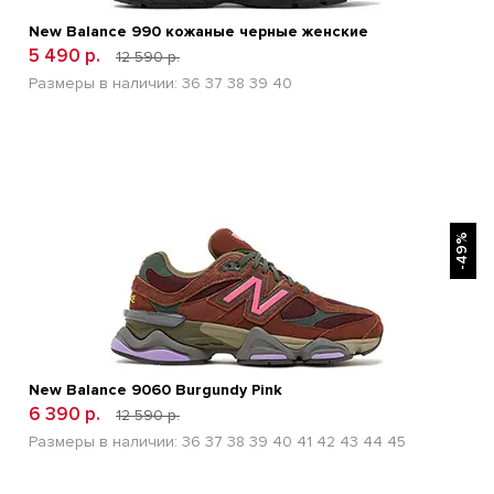
New Balance 990 кожаные черные женские
5 490 р.
12 590 р.
Размеры в наличии:
36
37
38
39
40
БЫСТРЫЙ ПРОСМОТР
-49%
New Balance 9060 Burgundy Pink
6 390 р.
12 590 р.
Размеры в наличии:
36
37
38
39
40
41
42
43
44
45