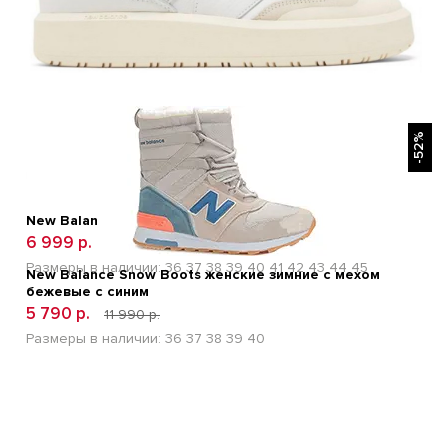
БЫСТРЫЙ ПРОСМОТР
-52%
New Balance CT-302 White Moonbeam
6 999 р.
11 900 р.
Размеры в наличии:
36
37
38
39
40
41
42
43
44
45
New Balance Snow Boots женские зимние с мехом
бежевые с синим
5 790 р.
11 990 р.
Размеры в наличии:
36
37
38
39
40
БЫСТРЫЙ ПРОСМОТР