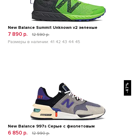
New Balance Summit Unknown v2 зеленые
7 890 р.
12 590 р.
Размеры в наличии:
41
42
43
44
45
БЫСТРЫЙ ПРОСМОТР
-47%
New Balance 997s Серые с фиолетовым
6 850 р.
12 990 р.