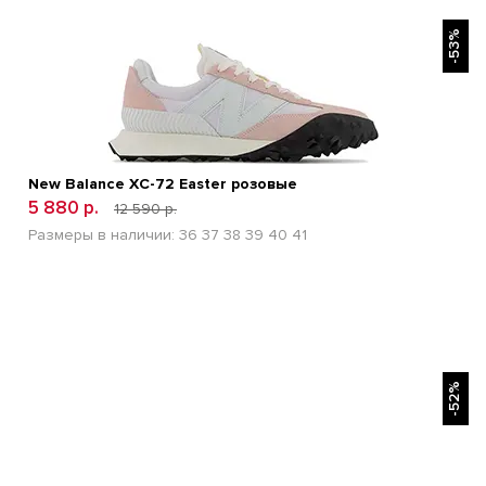
БЫСТРЫЙ ПРОСМОТР
-53%
New Balance XC-72 Easter розовые
5 880 р.
12 590 р.
Размеры в наличии:
36
37
38
39
40
41
БЫСТРЫЙ ПРОСМОТР
-52%