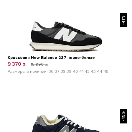
БЫСТРЫЙ ПРОСМОТР
-41%
Кроссовки New Balance 237 черно-белые
9 370 р.
15 990 р.
Размеры в наличии:
36
37
38
39
40
41
42
43
44
45
БЫСТРЫЙ ПРОСМОТР
-45%