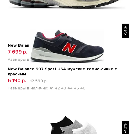
БЫСТРЫЙ ПРОСМОТР
-51%
New Balance 1906A Crimson Sea Salt
7 699 р.
14 500 р.
Размеры в наличии:
41
42
43
44
45
New Balance 997 Sport USA мужские темно-синие с
красным
6 190 р.
12 590 р.
Размеры в наличии:
41
42
43
44
45
46
БЫСТРЫЙ ПРОСМОТР
-43%