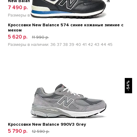
New Balance FuelCell RC Elite v2 London Edition
7 490 р.
18 990 р.
Размеры в наличии:
41
42
43
44
45
Кроссовки New Balance 574 синие кожаные зимние с
мехом
5 620 р.
11 990 р.
Размеры в наличии:
36
37
38
39
40
41
42
43
44
45
БЫСТРЫЙ ПРОСМОТР
-54%
Кроссовки New Balance 990V3 Grey
5 790 р.
12 590 р.