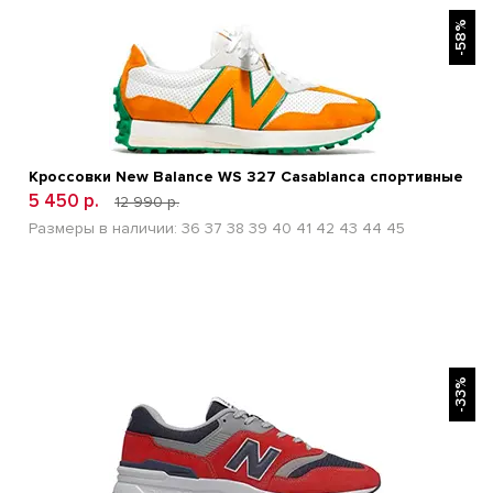
БЫСТРЫЙ ПРОСМОТР
-58%
Кроссовки New Balance WS 327 Casablanca спортивные
5 450 р.
12 990 р.
Размеры в наличии:
36
37
38
39
40
41
42
43
44
45
БЫСТРЫЙ ПРОСМОТР
-33%