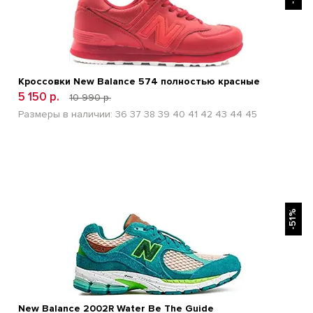
Кроссовки New Balance 574 полностью красные
5 150 р.
10 990 р.
Размеры в наличии:
36
37
38
39
40
41
42
43
44
45
БЫСТРЫЙ ПРОСМОТР
-51%
New Balance 2002R Water Be The Guide