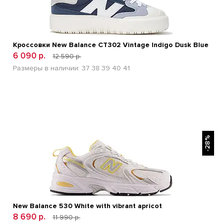
Кроссовки New Balance CT302 Vintage Indigo Dusk Blue
6 090 р.
12 590 р.
Размеры в наличии:
37
38
39
40
41
БЫСТРЫЙ ПРОСМОТР
-28%
New Balance 530 White with vibrant apricot
8 690 р.
11 990 р.