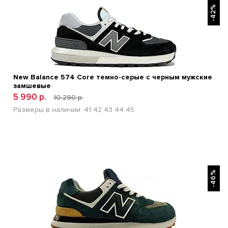
-42%
New Balance 574 Core темно-серые с черным мужские
замшевые
5 990 р.
10 290 р.
Размеры в наличии:
41
42
43
44
45
БЫСТРЫЙ ПРОСМОТР
-46%