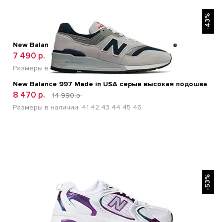
БЫСТРЫЙ ПРОСМОТР
-43%
New Balance Fuel Cell RC Elite V 2 Energy White
7 490 р.
18 990 р.
Размеры в наличии:
41
42
43
44
45
New Balance 997 Made in USA серые высокая подошва
8 470 р.
14 990 р.
Размеры в наличии:
41
42
43
44
45
46
БЫСТРЫЙ ПРОСМОТР
-53%