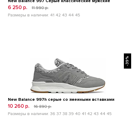
New Balance 997 Серые классические мужские
6 250 р.
11 990 р.
Размеры в наличии:
41
42
43
44
45
БЫСТРЫЙ ПРОСМОТР
-39%
New Balance 997h серые со змеиными вставками
10 260 р.
16 890 р.
Размеры в наличии:
36
37
38
39
40
41
42
43
44
45