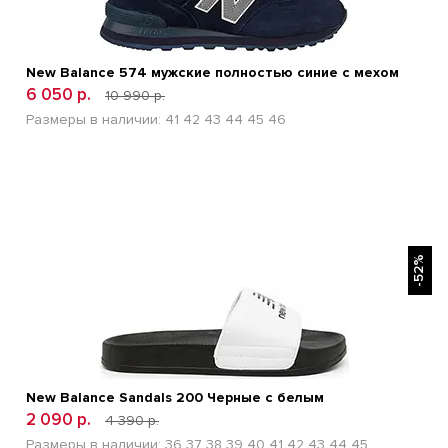
New Balance 574 мужские полностью синие с мехом
6 050 р.
10 990 р.
Размеры в наличии:
41
42
43
44
45
46
БЫСТРЫЙ ПРОСМОТР
-52%
New Balance Sandals 200 Черные с белым
2 090 р.
4 390 р.
Размеры в наличии:
36
37
38
39
40
41
42
43
44
45