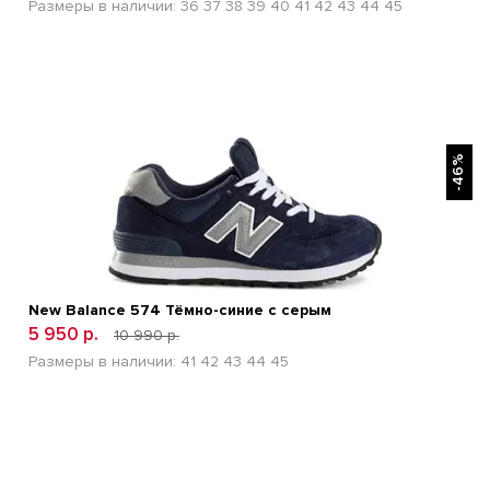
Размеры в наличии:
36
37
38
39
40
41
42
43
44
45
БЫСТРЫЙ ПРОСМОТР
-46%
New Balance 574 Тёмно-синие с серым
5 950 р.
10 990 р.
Размеры в наличии:
41
42
43
44
45