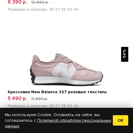
6 390 р.
12 990 р.
Размеры в наличии:
36
37
38
39
40
БЫСТРЫЙ ПРОСМОТР
-54%
Кроссовки New Balance 327 розовые текстиль
5 490 р.
11 990 р.
Размеры в наличии:
36
37
38
39
40
Мы используем Cookie. Оставаясь на сайте, вы
соглашаетесь с
Политикой обработки персональных
OK
данных
.