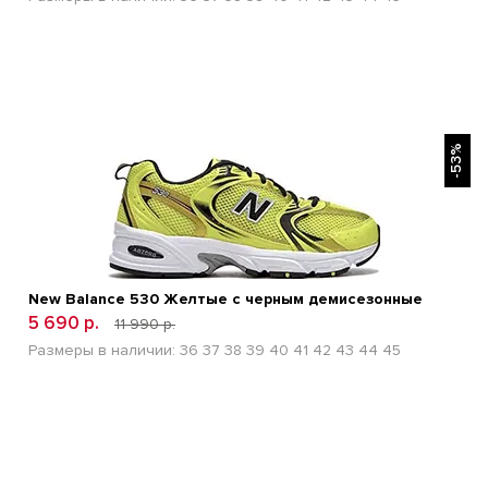
БЫСТРЫЙ ПРОСМОТР
-53%
New Balance 530 Желтые с черным демисезонные
5 690 р.
11 990 р.
Размеры в наличии:
36
37
38
39
40
41
42
43
44
45
БЫСТРЫЙ ПРОСМОТР