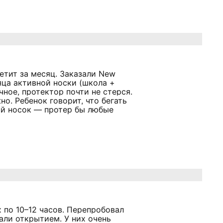
етит за месяц. Заказали New
яца активной носки (школа +
ное, протектор почти не стерся.
но. Ребенок говорит, что бегать
ый носок — протер бы любые
 по 10–12 часов. Перепробовал
али открытием. У них очень