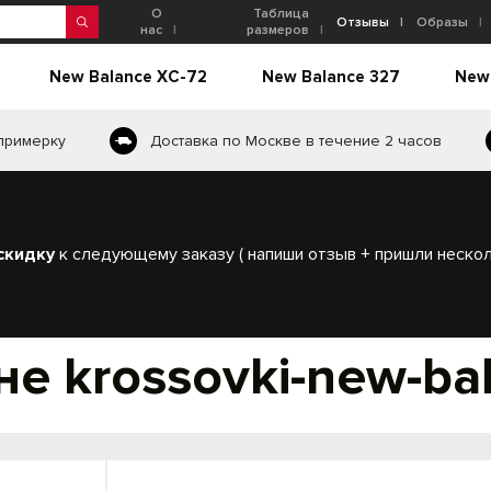
О
Таблица
Отзывы
Образы
нас
размеров
New Balance XC-72
New Balance 327
New
 примерку
Доставка по Москве в течение 2 часов
скидку
к следующему заказу ( напиши отзыв + пришли нескол
е krossovki-new-bal