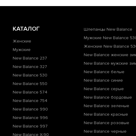
КАТАЛОГ
Шлепанцы New Balance
Мужские New Balance 53
Женские
Женские New Balance 53
Мужские
New Balance женские зи
New Balance 237
New Balance мужские зи
New Balance 327
New Balance белые
New Balance 530
New Balance синие
New Balance 550
New Balance серые
New Balance 574
New Balance бордовые
New Balance 754
New Balance зеленые
New Balance 990
New Balance красные
New Balance 996
New Balance розовые
New Balance 997
New Balance черные
New Balance X-90