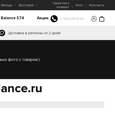
Гарантии и
Звезды
Доставка
Блог
Контакты
возврат
 Balance 574
Акции
+7 (931) 105-61-65
Доставка в регионы от 2 дней
ько фото с товаром )
ance.ru